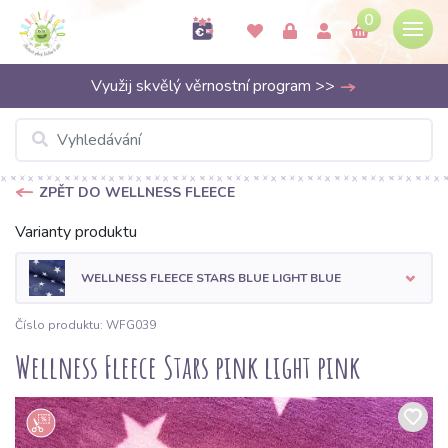
0
Využij skvělý věrnostní program >>
ZPĚT DO WELLNESS FLEECE
Varianty produktu
WELLNESS FLEECE STARS BLUE LIGHT BLUE
Číslo produktu: WFG039
Wellness Fleece Stars pink light pink