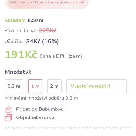
Velmi žádané! Produkt se vyprodá za 3 dní
Skladem:
6.50 m
225Kč
Původní Cena:
34Kč (16%)
Ušetříte:
191Kč
Cena s DPH (za m)
Množství:
0.3 m
1 m
2 m
Minimální množství odběru 0.3 m
Přidat do Bubumix-u
Objednať vzorku