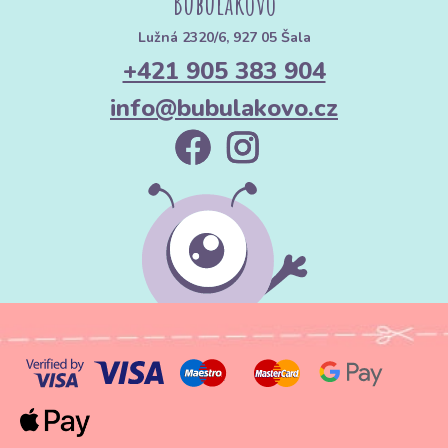
Bubulákovo
Lužná 2320/6, 927 05 Šala
+421 905 383 904
info@bubulakovo.cz