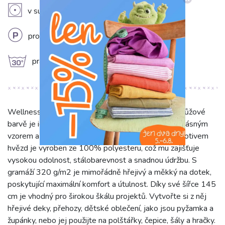
V
v sušičce sušit na nízkém stupni (do 60°C)
L
profesionální chemické čištění
g
prát na 30°C
Wellness Fleece Hvězdy v něžné růžové a světle růžové
barvě je ideální volbou pro ty, kteří hledají látku s krásným
vzorem a vynikajícími vlastnostmi. Tento fleece s motivem
hvězd je vyroben ze 100% polyesteru, což mu zajišťuje
vysokou odolnost, stálobarevnost a snadnou údržbu. S
gramáží 320 g/m2 je mimořádně hřejivý a měkký na dotek,
poskytující maximální komfort a útulnost. Díky své šířce 145
cm je vhodný pro širokou škálu projektů. Vytvořte si z něj
hřejivé deky, přehozy, dětské oblečení, jako jsou pyžamka a
župánky, nebo jej použijte na polštářky, čepice, šály a hračky.