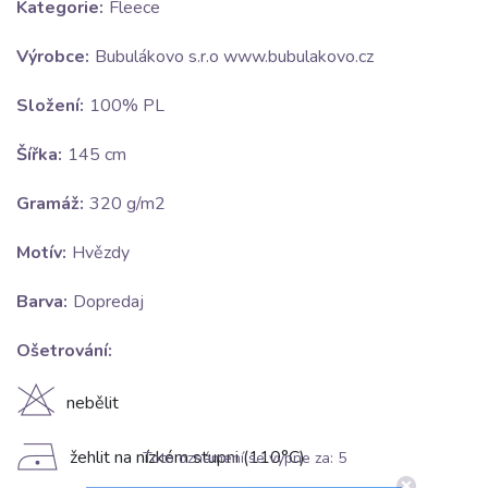
Kategorie:
Fleece
Výrobce:
Bubulákovo s.r.o www.bubulakovo.cz
Složení:
100% PL
Šířka:
145 cm
Gramáž:
320 g/m2
Motív:
Hvězdy
Barva:
Dopredaj
Ošetrování:
H
nebělit
D
žehlit na nízkém stupni (110°C)
Toto oznámení se vypne za:
5