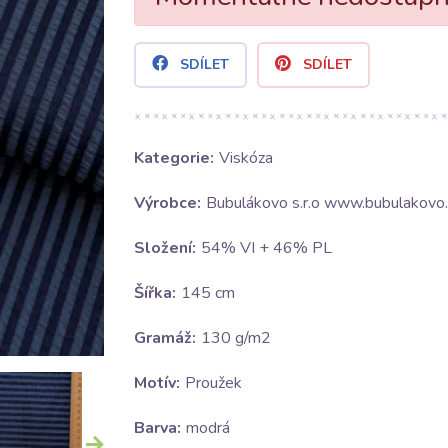
SDÍLET
SDÍLET
Kategorie:
Viskóza
Výrobce:
Bubulákovo s.r.o www.bubulakovo.
Složení:
54% VI + 46% PL
Šířka:
145 cm
Gramáž:
130 g/m2
Motív:
Proužek
Barva:
modrá