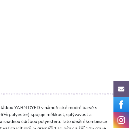
ou látkou YARN DYED v námořnické modré barvě s
 46% polyester) spojuje měkkost, splývavost a
 a snadnou údržbou polyesteru. Tato ideální kombinace
t vašich výtvorů. S gramáží 130 g/m2 a šíří 145 cm je