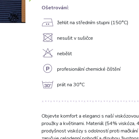
Ošetrování:
E
žehlit na středním stupni (150°C)
U
nesušit v sušičce
H
nebělit
L
profesionální chemické čištění
g
prát na 30°C
Objevte komfort a eleganci s naší viskózov
proužky a květinami. Materiál (54% viskóza,
prodyšnost viskózy s odolností proti mačkání
zaručuje celodenní pohodlí a dlouhou životnos