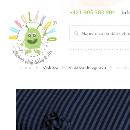
+421 905 383 904
in
Domů
Viskóza
Viskóza designová
Viskóz