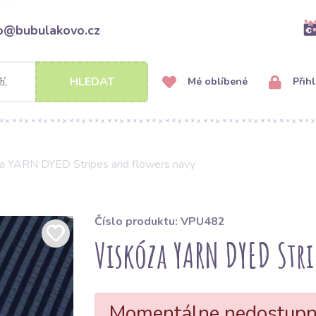
fo@bubulakovo.cz
HLEDAT
Mé oblíbené
Přihl
a YARN DYED Stripes and flowers navy
Číslo produktu: VPU482
Viskóza YARN DYED Str
Momentálne nedostup