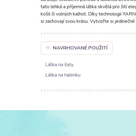
tato lehká a příjemná látka skvělá pro šití ele
košil či volných kalhot. Díky technologii YAR
si zachovají svou krásu. Vytvořte si jedinečn
NAVRHOVANÉ POUŽITÍ
Látka na šaty
Látka na halenku