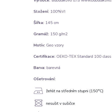
Výrobce:
Bubulákovo s.r.o www.bubulakovo.
Složení:
100%VI
Šířka:
145 cm
Gramáž:
150 g/m2
Motív:
Geo vzory
Certifikace:
OEKO-TEX Standard 100 class I
Barva:
barevná
Ošetrování:
E
žehlit na středním stupni (150°C)
U
nesušit v sušičce