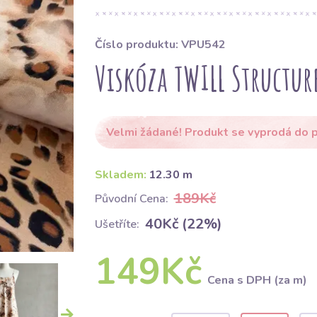
Číslo produktu: VPU542
Viskóza TWILL Structur
Velmi žádané! Produkt se vyprodá do p
Skladem:
12.30 m
189Kč
Původní Cena:
40Kč (22%)
Ušetříte:
149Kč
Cena s DPH (za m)