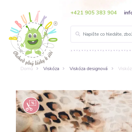
+421 905 383 904
in
Domů
Viskóza
Viskóza designová
Viskóz