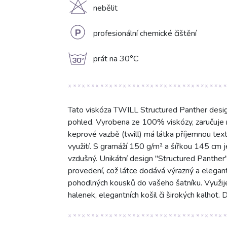
H
nebělit
L
profesionální chemické čištění
g
prát na 30°C
Tato viskóza TWILL Structured Panther design 
pohled. Vyrobena ze 100% viskózy, zaručuje
keprové vazbě (twill) má látka příjemnou textu
využití. S gramáží 150 g/m² a šířkou 145 cm j
vzdušný. Unikátní design "Structured Panthe
provedení, což látce dodává výrazný a elegant
pohodlných kousků do vašeho šatníku. Využijete
halenek, elegantních košil či širokých kalhot.