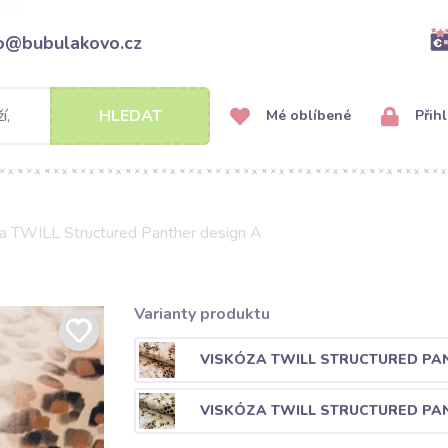
fo@bubulakovo.cz
HLEDAT
Mé oblíbené
Přihl
a TWILL Structured Panther design A
Varianty produktu
VISKÓZA TWILL STRUCTURED PA
VISKÓZA TWILL STRUCTURED PA