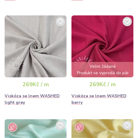
Velmi žádané
Produkt se vyprodá do pár
hodin
269Kč / m
269Kč / m
Viskóza se lnem WASHED
Viskóza se lnem WASHED
light grey
berry