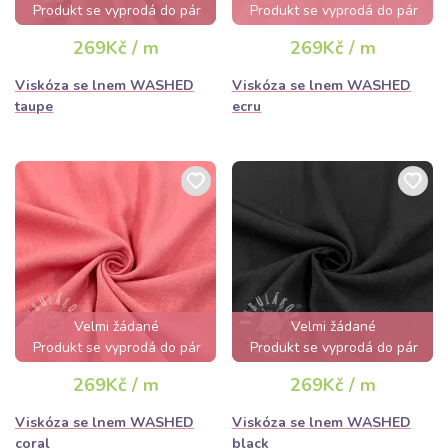
Produkt se vyprodá do pár
Produkt se vyprodá do pár
hodin
hodin
269Kč / m
269Kč / m
Viskóza se lnem WASHED
Viskóza se lnem WASHED
taupe
ecru
Velmi žádané
Velmi žádané
Produkt se vyprodá do pár
Produkt se vyprodá do pár
hodin
hodin
269Kč / m
269Kč / m
Viskóza se lnem WASHED
Viskóza se lnem WASHED
coral
black