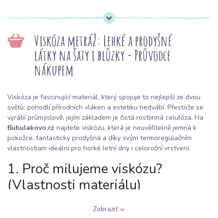
Viskóza metráž: Lehké a prodyšné
látky na šaty i blůzky - Průvodce
nákupem
Viskóza je fascinující materiál, který spojuje to nejlepší ze dvou
světů: pohodlí přírodních vláken a estetiku hedvábí. Přestože se
vyrábí průmyslově, jejím základem je čistá rostlinná celulóza. Na
Bubulakovo.cz
najdete viskózu, která je neuvěřitelně jemná k
pokožce, fantasticky prodyšná a díky svým termoregulačním
vlastnostiam ideální pro horké letní dny i celoroční vrstvení.
1. Proč milujeme viskózu?
(Vlastnosti materiálu)
Prodyšnost:
Viskóza dýchá lépe než bavlna. Skvěle odvádí
Zobrazit
vlhkost a v létě příjemně chladí.