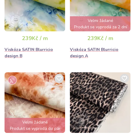
Velmi žádané
Produkt se vyprodá za 2 dní
239Kč / m
239Kč / m
Viskóza SATIN Blurricio
Viskóza SATIN Blurricio
design B
design A
Velmi žádané
Produkt se vyprodá do pár
hodin