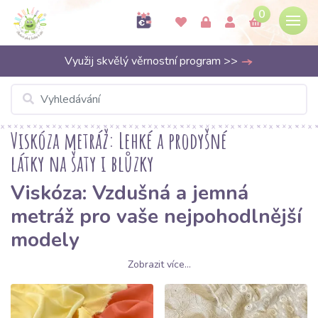
0
Využij skvělý věrnostní program >>
Viskóza metráž: Lehké a prodyšné
látky na šaty i blůzky
Viskóza: Vzdušná a jemná
metráž pro vaše nejpohodlnější
modely
Zobrazit více...
Objevte lehkost bytí s naší kolekcí
viskózy
, materiálu, který v
sobě spojuje to nejlepší z obou světů – jemnost hedvábí a
prodyšnost bavlny. V kategorii
Viskóza na Bubulakovo.cz