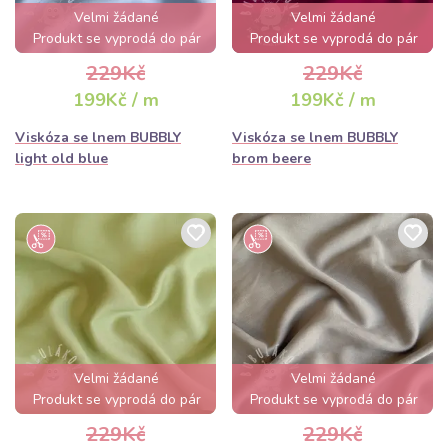
Velmi žádané
Velmi žádané
Produkt se vyprodá do pár
Produkt se vyprodá do pár
hodin
hodin
229Kč
229Kč
199Kč / m
199Kč / m
Viskóza se lnem BUBBLY
Viskóza se lnem BUBBLY
light old blue
brom beere
Velmi žádané
Velmi žádané
Produkt se vyprodá do pár
Produkt se vyprodá do pár
hodin
hodin
229Kč
229Kč