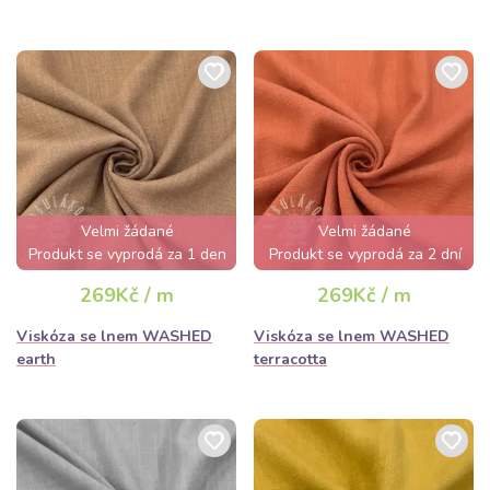
Velmi žádané
Velmi žádané
Produkt se vyprodá za 1 den
Produkt se vyprodá za 2 dní
269Kč / m
269Kč / m
Viskóza se lnem WASHED
Viskóza se lnem WASHED
earth
terracotta