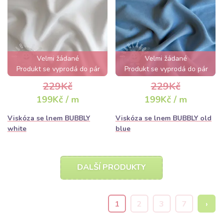
Velmi žádané
Velmi žádané
Produkt se vyprodá do pár
Produkt se vyprodá do pár
hodin
hodin
229Kč
229Kč
199Kč / m
199Kč / m
Viskóza se lnem BUBBLY
Viskóza se lnem BUBBLY old
white
blue
DALŠÍ PRODUKTY
1
2
3
7
›