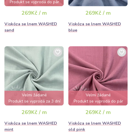
Produkt se vyprodá do pár
hodin
269Kč / m
269Kč / m
Viskóza se lnem WASHED
Viskóza se lnem WASHED
sand
blue
Velmi žádané
Velmi žádané
Produkt se vyprodá za 3 dní
Produkt se vyprodá do pár
hodin
269Kč / m
269Kč / m
Viskóza se lnem WASHED
Viskóza se lnem WASHED
mint
old pink