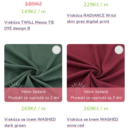
189Kč
229Kč / m
149Kč / m
Viskóza RADIANCE Wild
skin grey digital print
Viskóza TWILL Messy TIE
DYE design B
Velmi žádané
Velmi žádané
Produkt se vyprodá za 2 dní
Produkt se vyprodá za 3 dní
269Kč / m
269Kč / m
Viskóza se lnem WASHED
Viskóza se lnem WASHED
dark green
wine red