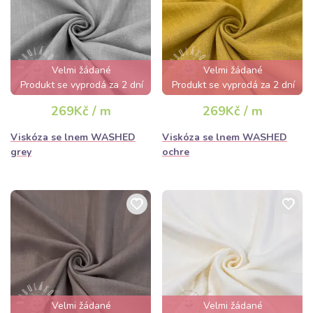
Velmi žádané
Velmi žádané
Produkt se vyprodá za 2 dní
Produkt se vyprodá za 2 dní
269Kč / m
269Kč / m
Viskóza se lnem WASHED
Viskóza se lnem WASHED
grey
ochre
Velmi žádané
Velmi žádané