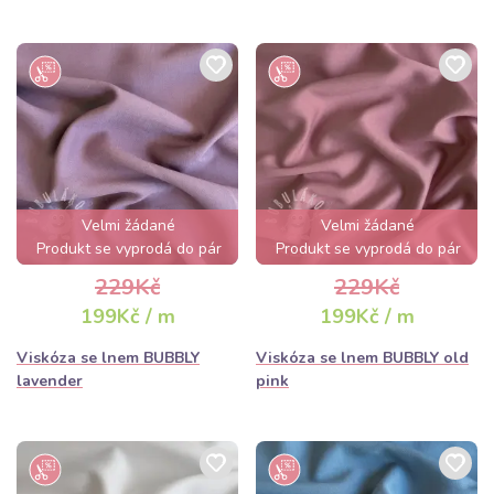
Velmi žádané
Velmi žádané
Produkt se vyprodá do pár
Produkt se vyprodá do pár
hodin
hodin
229Kč
229Kč
199Kč / m
199Kč / m
Viskóza se lnem BUBBLY
Viskóza se lnem BUBBLY old
lavender
pink