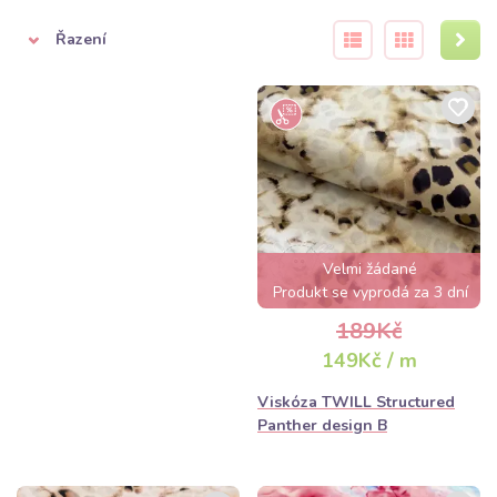
Pestrost vzorů:
Od květinových motivů až po moderní
abstrakci.
Řazení
Tipy pro práci s viskózou
Viskóza vyžaduje jemné zacházení. Doporučujeme prát na nízké
teploty (do 30 °C) a žehlit z rubové strany. Jelikož jde o přírodní
základ,
Velmi žádané
Produkt se vyprodá za 3 dní
189Kč
149Kč / m
Viskóza TWILL Structured
Panther design B