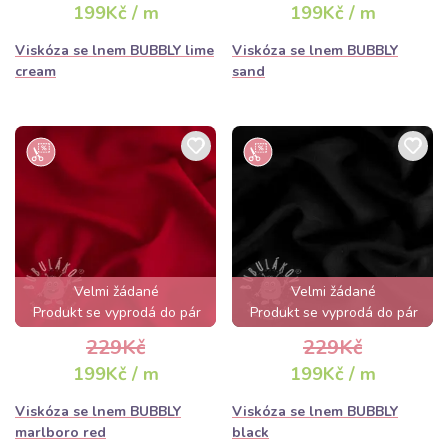
199Kč / m
199Kč / m
Viskóza se lnem BUBBLY lime
Viskóza se lnem BUBBLY
cream
sand
Velmi žádané
Velmi žádané
Produkt se vyprodá do pár
Produkt se vyprodá do pár
hodin
hodin
229Kč
229Kč
199Kč / m
199Kč / m
Viskóza se lnem BUBBLY
Viskóza se lnem BUBBLY
marlboro red
black