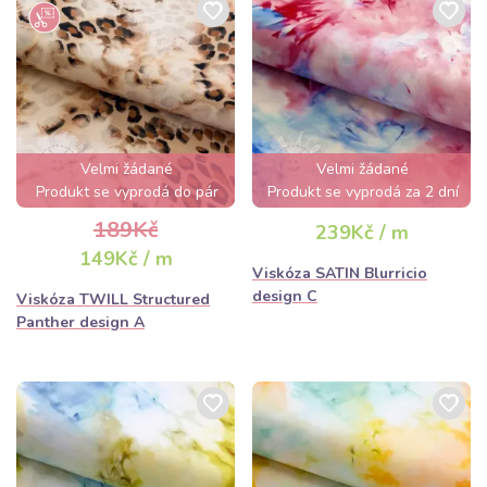
Velmi žádané
Velmi žádané
Produkt se vyprodá do pár
Produkt se vyprodá za 2 dní
hodin
189Kč
239Kč / m
149Kč / m
Viskóza SATIN Blurricio
design C
Viskóza TWILL Structured
Panther design A