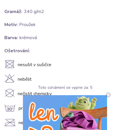
Gramáž:
340 g/m2
Motív:
Proužek
Barva:
krémová
Ošetrování:
U
nesušit v sušičce
H
nebělit
Toto oznámení se vypne za:
5
K
nečistit chemicky
g
prát na 30°C
C
nežehlit