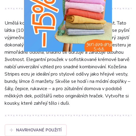
Umělá kožešina Stripes ecru přináší luxus a hřejivost. Tato
látka (100% PES, šíře 150 cm, gramáž 340 g/m2) se pyšní
výjimečnou hebkostí a jemným, hustým vlasem, který zajistí
dokonalý pocit tepla a komfortu. Díky složení z polyesteru je
mimořádně odolná, snadno se udržuje a zaručuje dlouhou
životnost. Elegantní proužek v sofistikované krémové barvě
nabízí univerzální vzhled pro snadné kombinování. Kožešina
Stripes ecru je ideální pro stylové oděvy jako hřejivé vesty,
bundy, límce či manžety. Skvěle se hodí i na módní doplňky –
šály, čepice, rukavice – a pro zútulnění domova v podobě
měkkých dek, polštářů nebo originálních hraček. Vytvořte si
kousky, které zahřejí tělo i duši.
NAVRHOVANÉ POUŽITÍ