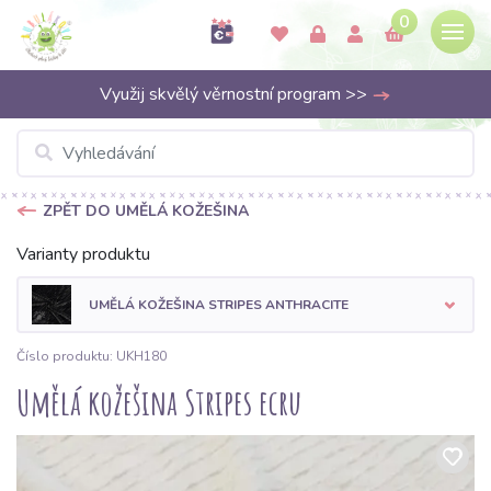
0
Využij skvělý věrnostní program >>
ZPĚT DO UMĚLÁ KOŽEŠINA
Varianty produktu
UMĚLÁ KOŽEŠINA STRIPES ANTHRACITE
Číslo produktu: UKH180
Umělá kožešina Stripes ecru