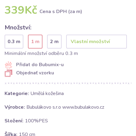
339Kč
Cena s DPH (za m)
Množství:
0.3 m
1 m
2 m
Minimální množství odběru 0.3 m
Přidat do Bubumix-u
Objednať vzorku
Kategorie:
Umělá kožešina
Výrobce:
Bubulákovo s.r.o www.bubulakovo.cz
Složení:
100%PES
Šířka:
150 cm