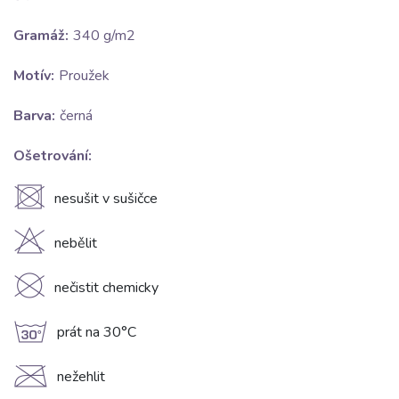
Gramáž:
340 g/m2
Motív:
Proužek
Barva:
černá
Ošetrování:
U
nesušit v sušičce
H
nebělit
K
nečistit chemicky
g
prát na 30°C
C
nežehlit