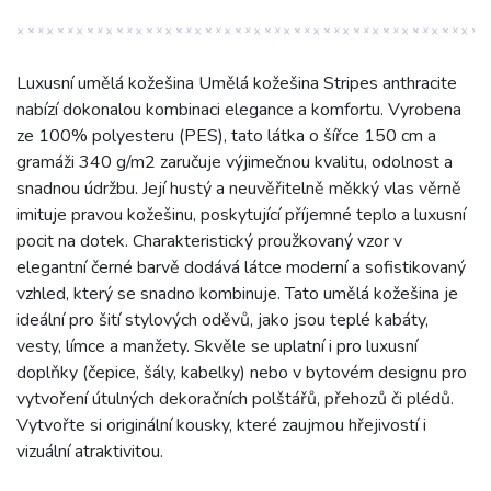
Luxusní umělá kožešina Umělá kožešina Stripes anthracite
nabízí dokonalou kombinaci elegance a komfortu. Vyrobena
ze 100% polyesteru (PES), tato látka o šířce 150 cm a
gramáži 340 g/m2 zaručuje výjimečnou kvalitu, odolnost a
snadnou údržbu. Její hustý a neuvěřitelně měkký vlas věrně
imituje pravou kožešinu, poskytující příjemné teplo a luxusní
pocit na dotek. Charakteristický proužkovaný vzor v
elegantní černé barvě dodává látce moderní a sofistikovaný
vzhled, který se snadno kombinuje. Tato umělá kožešina je
ideální pro šití stylových oděvů, jako jsou teplé kabáty,
vesty, límce a manžety. Skvěle se uplatní i pro luxusní
doplňky (čepice, šály, kabelky) nebo v bytovém designu pro
vytvoření útulných dekoračních polštářů, přehozů či plédů.
Vytvořte si originální kousky, které zaujmou hřejivostí i
vizuální atraktivitou.