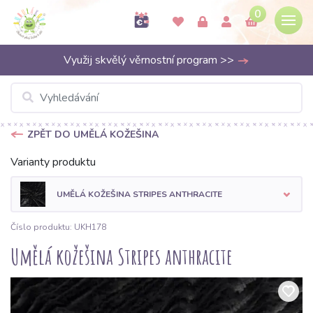
0
Využij skvělý věrnostní program >>
ZPĚT DO UMĚLÁ KOŽEŠINA
Varianty produktu
UMĚLÁ KOŽEŠINA STRIPES ANTHRACITE
Číslo produktu: UKH178
Umělá kožešina Stripes anthracite