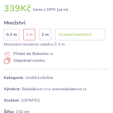
339Kč
Cena s DPH (za m)
Množství:
0.3 m
1 m
2 m
Minimální množství odběru 0.3 m
Přidat do Bubumix-u
Objednať vzorku
Kategorie:
Umělá kožešina
Výrobce:
Bubulákovo s.r.o www.bubulakovo.cz
Složení:
100%PES
Šířka:
150 cm