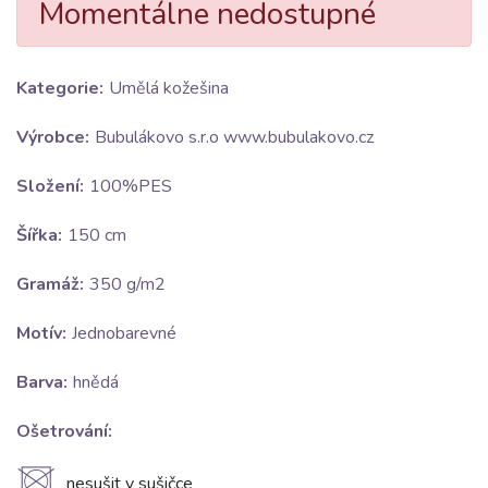
Momentálne nedostupné
Kategorie:
Umělá kožešina
Výrobce:
Bubulákovo s.r.o www.bubulakovo.cz
Složení:
100%PES
Šířka:
150 cm
Gramáž:
350 g/m2
Motív:
Jednobarevné
Barva:
hnědá
Ošetrování:
nesušit v sušičce