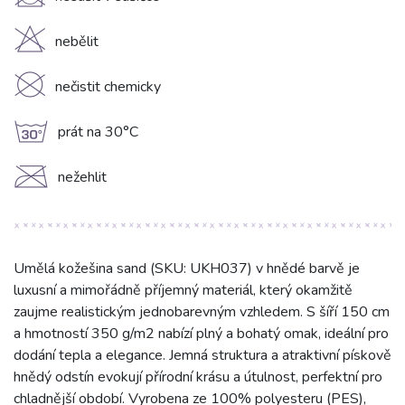
U
H
nebělit
K
nečistit chemicky
g
prát na 30°C
C
nežehlit
Umělá kožešina sand (SKU: UKH037) v hnědé barvě je
luxusní a mimořádně příjemný materiál, který okamžitě
zaujme realistickým jednobarevným vzhledem. S šíří 150 cm
a hmotností 350 g/m2 nabízí plný a bohatý omak, ideální pro
dodání tepla a elegance. Jemná struktura a atraktivní pískově
hnědý odstín evokují přírodní krásu a útulnost, perfektní pro
chladnější období. Vyrobena ze 100% polyesteru (PES),