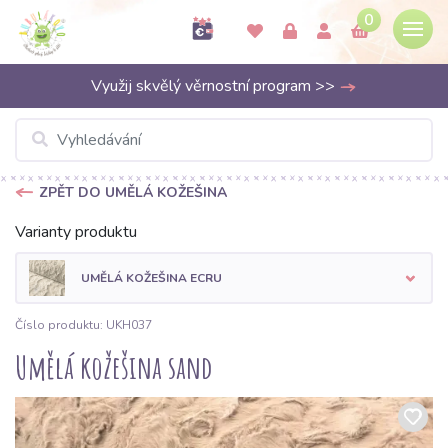
0
Využij skvělý věrnostní program >>
ZPĚT DO UMĚLÁ KOŽEŠINA
Varianty produktu
UMĚLÁ KOŽEŠINA ECRU
Číslo produktu: UKH037
Umělá kožešina sand