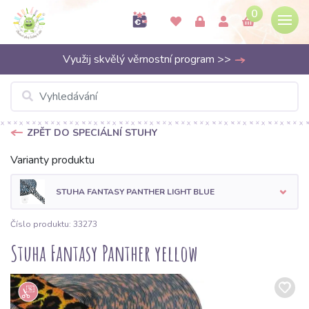
0
Využij skvělý věrnostní program >>
ZPĚT DO SPECIÁLNÍ STUHY
Varianty produktu
STUHA FANTASY PANTHER LIGHT BLUE
Číslo produktu: 33273
Stuha Fantasy Panther yellow