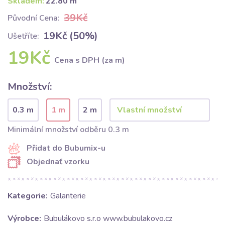
Skladem:
22.80 m
39Kč
Původní Cena:
19Kč (50%)
Ušetříte:
19Kč
Cena s DPH (za m)
Množství:
0.3 m
1 m
2 m
Minimální množství odběru 0.3 m
Přidat do Bubumix-u
Objednať vzorku
Kategorie:
Galanterie
Výrobce:
Bubulákovo s.r.o www.bubulakovo.cz