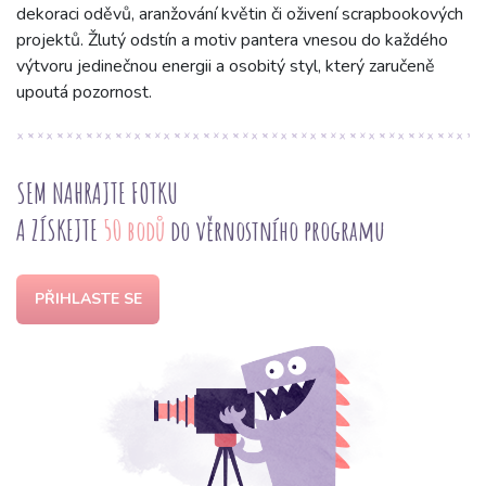
dekoraci oděvů, aranžování květin či oživení scrapbookových
projektů. Žlutý odstín a motiv pantera vnesou do každého
výtvoru jedinečnou energii a osobitý styl, který zaručeně
upoutá pozornost.
SEM NAHRAJTE FOTKU
A ZÍSKEJTE
50 bodů
do věrnostního programu
PŘIHLASTE SE