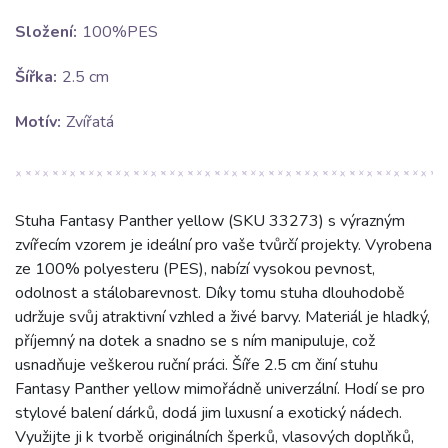
Složení:
100%PES
Šířka:
2.5 cm
Motív:
Zvířatá
Stuha Fantasy Panther yellow (SKU 33273) s výrazným
zvířecím vzorem je ideální pro vaše tvůrčí projekty. Vyrobena
ze 100% polyesteru (PES), nabízí vysokou pevnost,
odolnost a stálobarevnost. Díky tomu stuha dlouhodobě
udržuje svůj atraktivní vzhled a živé barvy. Materiál je hladký,
příjemný na dotek a snadno se s ním manipuluje, což
usnadňuje veškerou ruční práci. Šíře 2.5 cm činí stuhu
Fantasy Panther yellow mimořádně univerzální. Hodí se pro
stylové balení dárků, dodá jim luxusní a exotický nádech.
Využijte ji k tvorbě originálních šperků, vlasových doplňků,