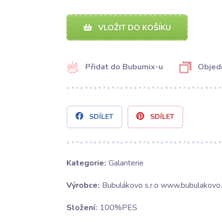
VLOŽIT DO KOŠÍKU
Přidat do Bubumix-u
Objed
SDÍLET
SDÍLET
Kategorie:
Galanterie
Výrobce:
Bubulákovo s.r.o www.bubulakovo.
Složení:
100%PES