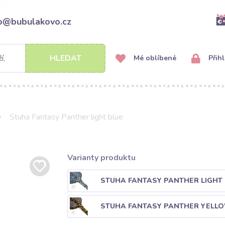
fo@bubulakovo.cz
HLEDAT
Mé oblíbené
Přihl
Stuha Fantasy Panther light blue
Varianty produktu
STUHA FANTASY PANTHER LIGHT 
STUHA FANTASY PANTHER YELL