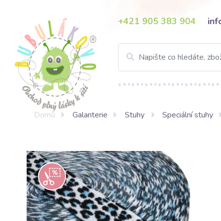
+421 905 383 904
in
Domů
Galanterie
Stuhy
Speciální stuhy