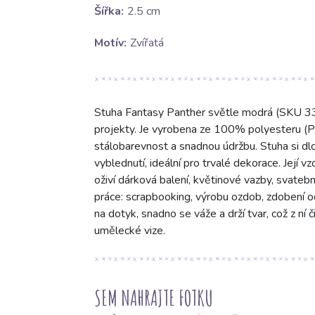
Šířka:
2.5 cm
Motív:
Zvířatá
Stuha Fantasy Panther světle modrá (SKU 3327
projekty. Je vyrobena ze 100% polyesteru (PE
stálobarevnost a snadnou údržbu. Stuha si dl
vyblednutí, ideální pro trvalé dekorace. Její 
oživí dárková balení, květinové vazby, svatební
práce: scrapbooking, výrobu ozdob, zdobení o
na dotyk, snadno se váže a drží tvar, což z ní 
umělecké vize.
SEM NAHRAJTE FOTKU