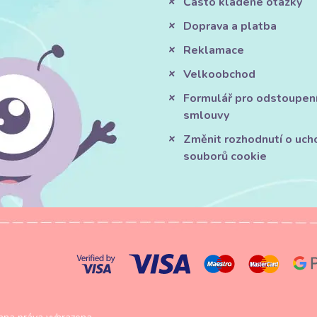
Často kladené otázky
Doprava a platba
Reklamace
Velkoobchod
Formulář pro odstoupen
smlouvy
Změnit rozhodnutí o uch
souborů cookie