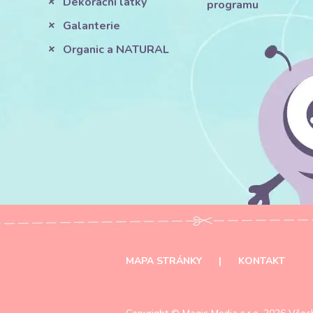
Dekorační látky
programu
Galanterie
Organic a NATURAL
MAPA STRÁNKY
|
KONTAKT