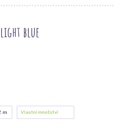
light blue
2 m