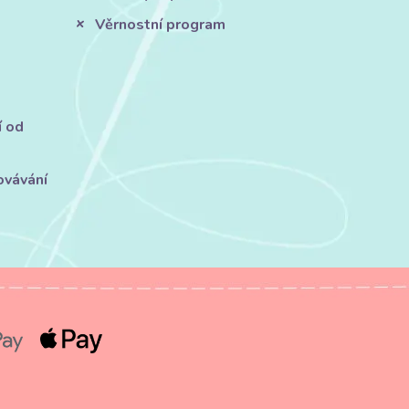
Věrnostní program
í od
ovávání