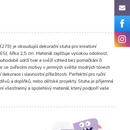
9) je okouzlující dekorační stuha pro kreativní
S), šířka 2,5 cm. Materiál zajišťuje vysokou odolnost,
ouhodobě udrží tvar a svěží vzhled bez pomačkání či
vzor se zvířecími motivy v jemných světle modrých tónech
 dekorace i slavnostní příležitosti. Perfektní pro ruční
děvů a doplňků, nebo dětské projekty. Stuha je příjemná
činí všestranný a spolehlivý materiál, který podpoří vaše