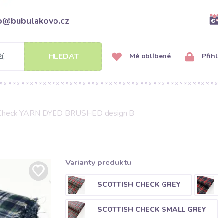
fo@bubulakovo.cz
HLEDAT
Mé oblíbené
Přihl
h Check YARN DYED BRUSHED design B
Varianty produktu
SCOTTISH CHECK GREY
SCOTTISH CHECK SMALL GREY