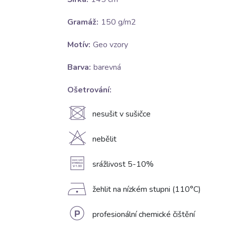
Gramáž:
150 g/m2
Motív:
Geo vzory
Barva:
barevná
Ošetrování:
U
nesušit v sušičce
H
nebělit
A
srážlivost 5-10%
D
žehlit na nízkém stupni (110°C)
L
profesionální chemické čištění