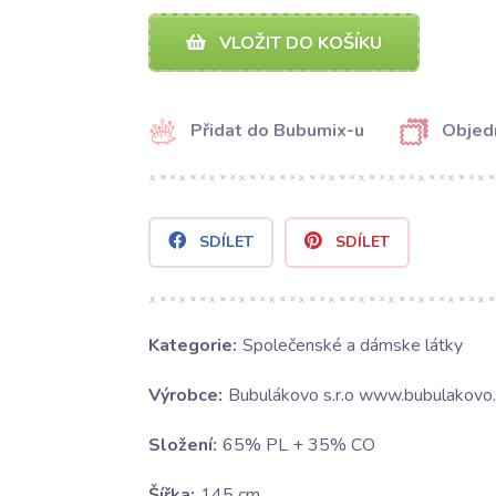
VLOŽIT DO KOŠÍKU
Přidat do Bubumix-u
Objed
SDÍLET
SDÍLET
Kategorie:
Společenské a dámske látky
Výrobce:
Bubulákovo s.r.o www.bubulakovo.
Složení:
65% PL + 35% CO
Šířka:
145 cm