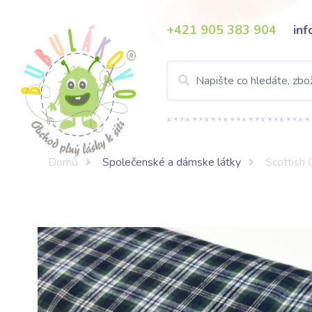
+421 905 383 904
in
Domů
Společenské a dámske látky
Scottis