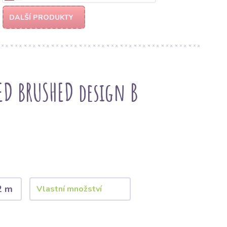
DALŠÍ PRODUKTY
ED BRUSHED design B
2 m