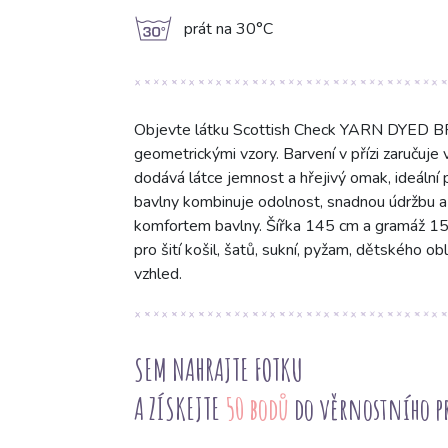
g
prát na 30°C
Objevte látku Scottish Check YARN DYED 
geometrickými vzory. Barvení v přízi zaručuje
dodává látce jemnost a hřejivý omak, ideální
bavlny kombinuje odolnost, snadnou údržbu a
komfortem bavlny. Šířka 145 cm a gramáž 150 
pro šití košil, šatů, sukní, pyžam, dětského obl
vzhled.
SEM NAHRAJTE FOTKU
A ZÍSKEJTE
50 bodů
do věrnostního 