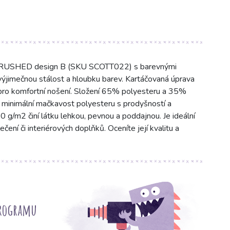
BRUSHED design B (SKU SCOTT022) s barevnými
 výjimečnou stálost a hloubku barev. Kartáčovaná úprava
 pro komfortní nošení. Složení 65% polyesteru a 35%
 minimální mačkavost polyesteru s prodyšností a
g/m2 činí látku lehkou, pevnou a poddajnou. Je ideální
ečení či interiérových doplňků. Oceníte její kvalitu a
programu