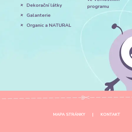
Dekorační látky
programu
Galanterie
Organic a NATURAL
MAPA STRÁNKY
|
KONTAKT