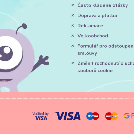
Často kladené otázky
Doprava a platba
Reklamace
Velkoobchod
Formulář pro odstoupen
smlouvy
Změnit rozhodnutí o uch
souborů cookie