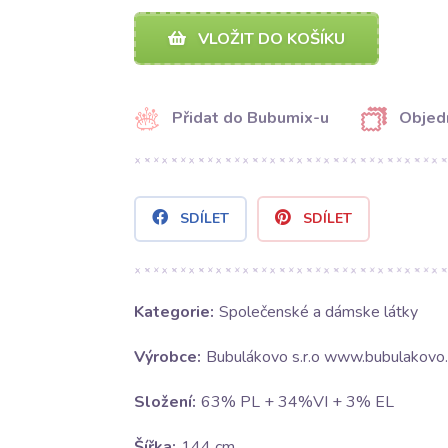
VLOŽIT DO KOŠÍKU
Přidat do Bubumix-u
Objed
SDÍLET
SDÍLET
Kategorie:
Společenské a dámske látky
Výrobce:
Bubulákovo s.r.o www.bubulakovo.
Složení:
63% PL + 34%VI + 3% EL
Šířka:
144 cm