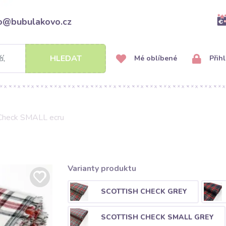
fo@bubulakovo.cz
HLEDAT
Mé oblíbené
Přihl
 Check SMALL ecru
Varianty produktu
SCOTTISH CHECK GREY
SCOTTISH CHECK SMALL GREY