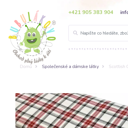
+421 905 383 904
in
Domů
Společenské a dámske látky
Scottish