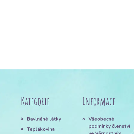
Kategorie
Informace
Bavlněné látky
Všeobecné
podmínky členství
Teplákovina
ve Věrnostním