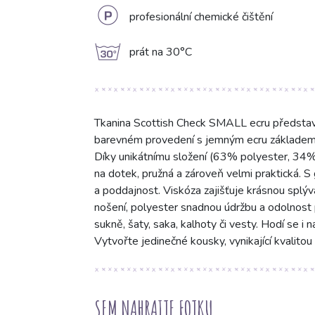
L
profesionální chemické čištění
g
prát na 30°C
Tkanina Scottish Check SMALL ecru představ
barevném provedení s jemným ecru základem,
Díky unikátnímu složení (63% polyester, 34% 
na dotek, pružná a zároveň velmi praktická. 
a poddajnost. Viskóza zajišťuje krásnou splý
nošení, polyester snadnou údržbu a odolnost p
sukně, šaty, saka, kalhoty či vesty. Hodí se i n
Vytvořte jedinečné kousky, vynikající kvalito
SEM NAHRAJTE FOTKU