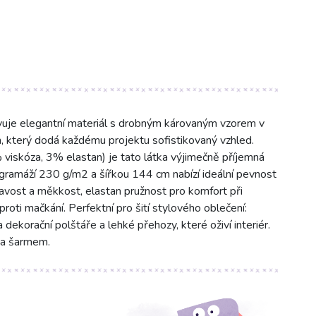
uje elegantní materiál s drobným károvaným vzorem v
 který dodá každému projektu sofistikovaný vzhled.
viskóza, 3% elastan) je tato látka výjimečně příjemná
S gramáží 230 g/m2 a šířkou 144 cm nabízí ideální pevnost
vavost a měkkost, elastan pružnost pro komfort při
roti mačkání. Perfektní pro šití stylového oblečení:
a dekorační polštáře a lehké přehozy, které oživí interiér.
u a šarmem.