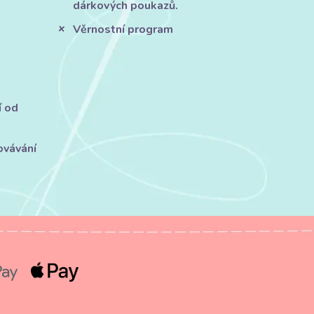
dárkových poukazů.
Věrnostní program
í od
ovávání