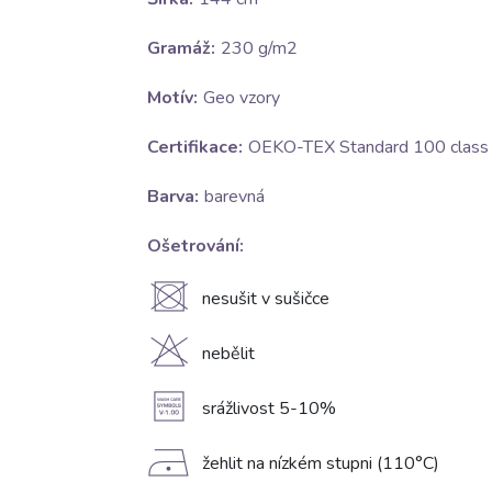
Gramáž:
230 g/m2
Motív:
Geo vzory
Certifikace:
OEKO-TEX Standard 100 class I
Barva:
barevná
Ošetrování:
U
nesušit v sušičce
H
nebělit
A
srážlivost 5-10%
D
žehlit na nízkém stupni (110°C)