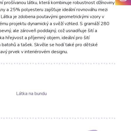
 prošívanou látku, která kombinuje robustnost džínoviny
ny a 25% polyesteru zajišťuje ideální rovnováhu mezi
 Látka je zdobena poutavými geometrickými vzory v
ému projektu dynamický a svěží vzhled. S gramáží 280
evný, ale zároveň poddajný, což usnadňuje šití a
ka hřejivost a příjemný objem, ideální pro šití
h batohů a tašek. Skvěle se hodí také pro dětské
mavý prvek v interiérovém designu.
Látka na bundu