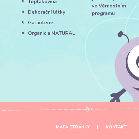
Teplákovina
ve Věrnostním
Dekorační látky
programu
Galanterie
Organic a NATURAL
MAPA STRÁNKY
|
KONTAKT