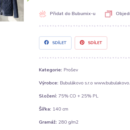
Přidat do Bubumix-u
Objed
SDÍLET
SDÍLET
Kategorie:
Prošev
Výrobce:
Bubulákovo s.r.o www.bubulakovo.
Složení:
75% CO + 25% PL
Šířka:
140 cm
Gramáž:
280 g/m2