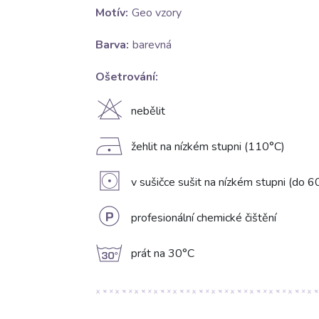
Motív:
Geo vzory
Barva:
barevná
Ošetrování:
H
nebělit
D
žehlit na nízkém stupni (110°C)
V
v sušičce sušit na nízkém stupni (do 6
L
profesionální chemické čištění
g
prát na 30°C