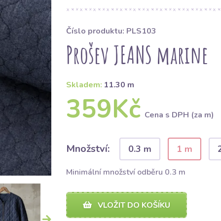
Číslo produktu: PLS103
Prošev JEANS marine
Skladem:
11.30 m
359Kč
Cena s DPH (za m)
Množství:
0.3 m
1 m
Minimální množství odběru 0.3 m
VLOŽIT DO KOŠÍKU