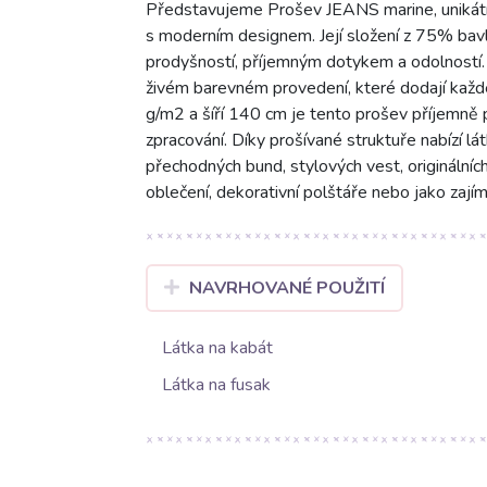
Představujeme Prošev JEANS marine, unikátní
s moderním designem. Její složení z 75% bavl
prodyšností, příjemným dotykem a odolností.
živém barevném provedení, které dodají každ
g/m2 a šíří 140 cm je tento prošev příjemně p
zpracování. Díky prošívané struktuře nabízí lát
přechodných bund, stylových vest, originálníc
oblečení, dekorativní polštáře nebo jako zají
NAVRHOVANÉ POUŽITÍ
Látka na kabát
Látka na fusak