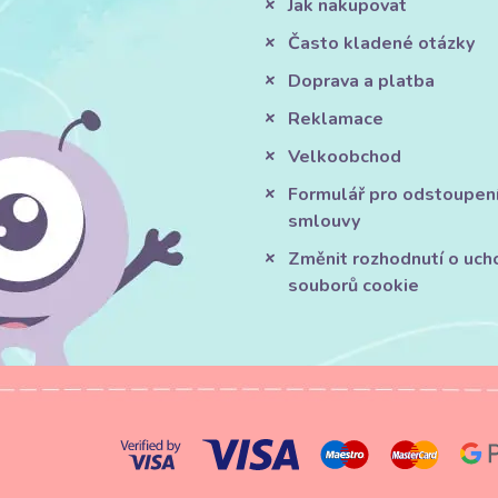
Jak nakupovat
Často kladené otázky
Doprava a platba
Reklamace
Velkoobchod
Formulář pro odstoupen
smlouvy
Změnit rozhodnutí o uch
souborů cookie