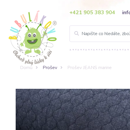
+421 905 383 904
in
Domů
Prošev
Prošev JEANS marine