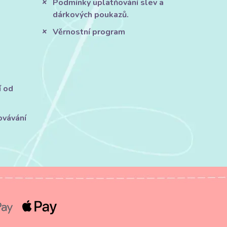
Podmínky uplatňování slev a
dárkových poukazů.
Věrnostní program
í od
ovávání