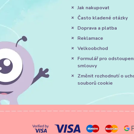
Jak nakupovat
Často kladené otázky
Doprava a platba
Reklamace
Velkoobchod
Formulář pro odstoupen
smlouvy
Změnit rozhodnutí o uch
souborů cookie