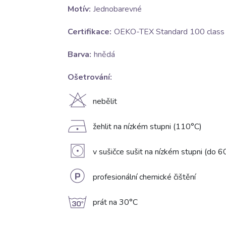
Motív:
Jednobarevné
Certifikace:
OEKO-TEX Standard 100 class I
Barva:
hnědá
Ošetrování:
H
nebělit
D
žehlit na nízkém stupni (110°C)
V
v sušičce sušit na nízkém stupni (do 6
L
profesionální chemické čištění
g
prát na 30°C