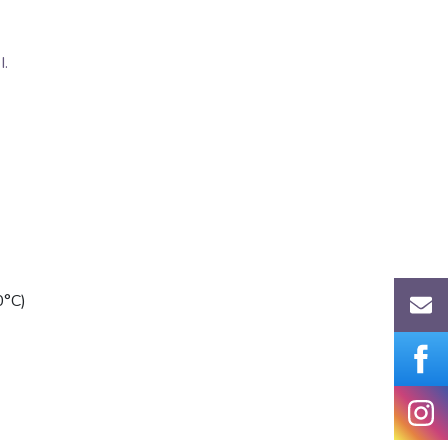
.
0°C)