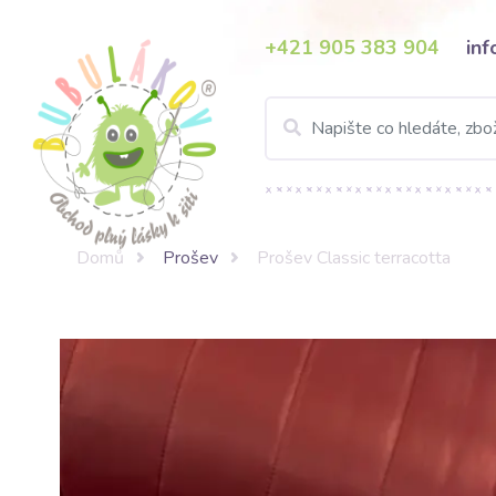
+421 905 383 904
in
Domů
Prošev
Prošev Classic terracotta