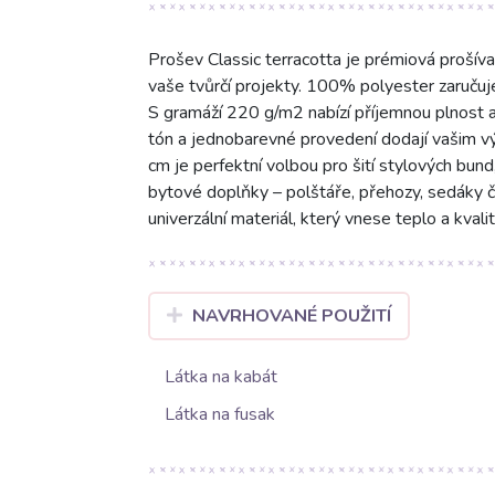
Prošev Classic terracotta je prémiová prošíva
vaše tvůrčí projekty. 100% polyester zaručuj
S gramáží 220 g/m2 nabízí příjemnou plnost a
tón a jednobarevné provedení dodají vašim vý
cm je perfektní volbou pro šití stylových bund,
bytové doplňky – polštáře, přehozy, sedáky či
univerzální materiál, který vnese teplo a kval
NAVRHOVANÉ POUŽITÍ
Látka na kabát
Látka na fusak