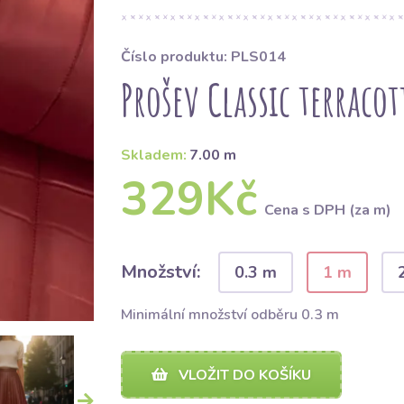
Číslo produktu: PLS014
Prošev Classic terracot
Skladem:
7.00 m
329Kč
Cena s DPH (za m)
Množství:
0.3 m
1 m
Minimální množství odběru 0.3 m
VLOŽIT DO KOŠÍKU