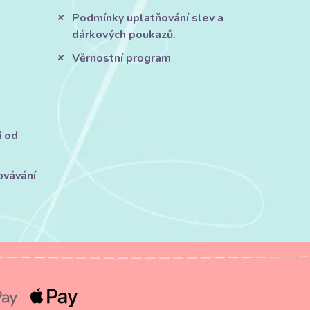
Podmínky uplatňování slev a
dárkových poukazů.
Věrnostní program
í od
ovávání