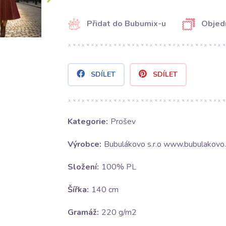
Přidat do Bubumix-u
Objed
SDÍLET
SDÍLET
Kategorie:
Prošev
Výrobce:
Bubulákovo s.r.o www.bubulakovo.
Složení:
100% PL
Šířka:
140 cm
Gramáž:
220 g/m2