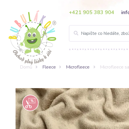
+421 905 383 904
in
Domů
Fleece
Microfleece
Microfleece s