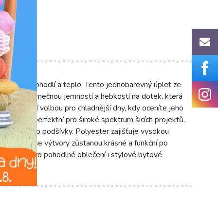
em pro pohodlí a teplo. Tento jednobarevný úplet ze
ačuje výjimečnou jemností a hebkostí na dotek, která
. Je ideální volbou pro chladnější dny, kdy oceníte jeho
cm je látka perfektní pro široké spektrum šicích projektů.
y, čepice nebo podšívky. Polyester zajišťuje vysokou
, takže vaše výtvory zůstanou krásné a funkční po
u volbou pro pohodlné oblečení i stylové bytové