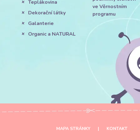
Teplákovina
ve Věrnostním
Dekorační látky
programu
Galanterie
Organic a NATURAL
MAPA STRÁNKY
|
KONTAKT