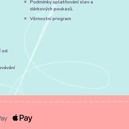
Podmínky uplatňování slev a
dárkových poukazů.
Věrnostní program
í od
ovávání