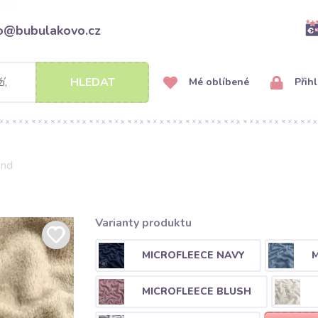
fo@bubulakovo.cz
HLEDAT
Mé oblíbené
Přihl
and
Varianty produktu
MICROFLEECE NAVY
M
MICROFLEECE BLUSH