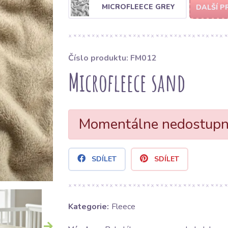
MICROFLEECE GREY
DALŠÍ P
Číslo produktu: FM012
Microfleece sand
Momentálne nedostup
SDÍLET
SDÍLET
Kategorie:
Fleece