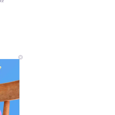
cz
0°C)