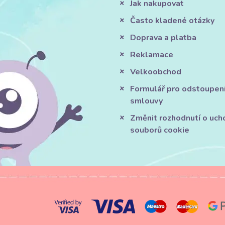
Jak nakupovat
Často kladené otázky
Doprava a platba
Reklamace
Velkoobchod
Formulář pro odstoupen
smlouvy
Změnit rozhodnutí o uch
souborů cookie