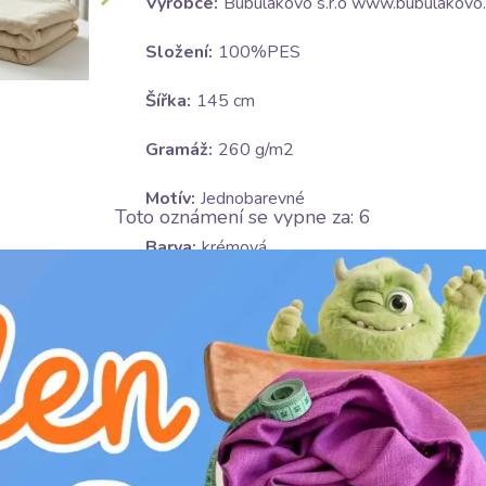
Výrobce:
Bubulákovo s.r.o www.bubulakovo.
Složení:
100%PES
Šířka:
145 cm
Gramáž:
260 g/m2
Motív:
Jednobarevné
Toto oznámení se vypne za:
5
Barva:
krémová
Ošetrování:
H
nebělit
D
žehlit na nízkém stupni (110°C)
V
v sušičce sušit na nízkém stupni (do 6