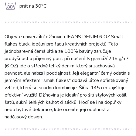
g
prát na 30°C
Objevte univerzální džínovinu JEANS DENIM 6 OZ Small
flakes black, ideální pro řadu kreativních projektů. Tato
jednobarevná černá látka ze 100% bavlny zaručuje
prodyšnost a příjemný pocit při nošení. S gramáží 245 g/m²
(6 OZ) jde o středně lehký denim, který si zachovává
pevnost, ale nabízí i poddajnost. Její elegantní černý odstín s
jemným efektem "small flakes" dodává látce sofistikovaný
vzhled, který se snadno kombinuje. Šířka 145 cm zajišťuje
efektivní využití. Džínovina je ideální pro šití stylových košil,
šatů, sukní, lehkých kalhot či sáčků. Hodí se i na doplňky
nebo bytové dekorace, kde oceníte její odolnost a
nadčasový design.