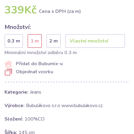
339Kč
Cena s DPH (za m)
Množství:
0.3 m
1 m
2 m
Minimální množství odběru 0.3 m
Přidat do Bubumix-u
Objednať vzorku
Kategorie:
Jeans
Výrobce:
Bubulákovo s.r.o www.bubulakovo.cz
Složení:
100%CO
Šířka:
145 cm