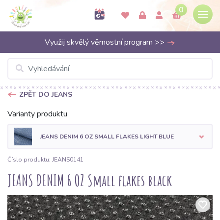
0
Využij skvělý věrnostní program >>
ZPĚT DO JEANS
Varianty produktu
JEANS DENIM 6 OZ SMALL FLAKES LIGHT BLUE
Číslo produktu: JEANS0141
JEANS DENIM 6 OZ Small flakes black