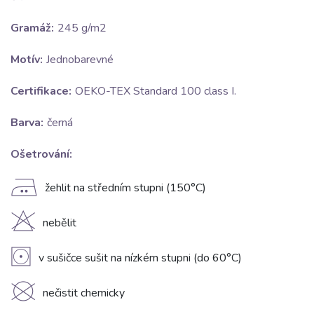
Gramáž:
245 g/m2
Motív:
Jednobarevné
Certifikace:
OEKO-TEX Standard 100 class I.
Barva:
černá
Ošetrování:
E
žehlit na středním stupni (150°C)
H
nebělit
V
v sušičce sušit na nízkém stupni (do 60°C)
K
nečistit chemicky