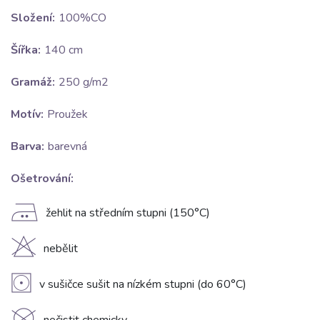
Složení:
100%CO
Šířka:
140 cm
Gramáž:
250 g/m2
Motív:
Proužek
Barva:
barevná
Ošetrování:
E
žehlit na středním stupni (150°C)
H
nebělit
V
v sušičce sušit na nízkém stupni (do 60°C)