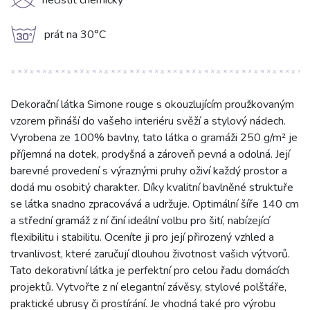
K
nečistit chemicky
g
prát na 30°C
Dekorační látka Simone rouge s okouzlujícím proužkovaným
vzorem přináší do vašeho interiéru svěží a stylový nádech.
Vyrobena ze 100% bavlny, tato látka o gramáži 250 g/m² je
příjemná na dotek, prodyšná a zároveň pevná a odolná. Její
barevné provedení s výraznými pruhy oživí každý prostor a
dodá mu osobitý charakter. Díky kvalitní bavlněné struktuře
se látka snadno zpracovává a udržuje. Optimální šíře 140 cm
a střední gramáž z ní činí ideální volbu pro šití, nabízející
flexibilitu i stabilitu. Oceníte ji pro její přirozený vzhled a
trvanlivost, které zaručují dlouhou životnost vašich výtvorů.
Tato dekorativní látka je perfektní pro celou řadu domácích
projektů. Vytvořte z ní elegantní závěsy, stylové polštáře,
praktické ubrusy či prostírání. Je vhodná také pro výrobu