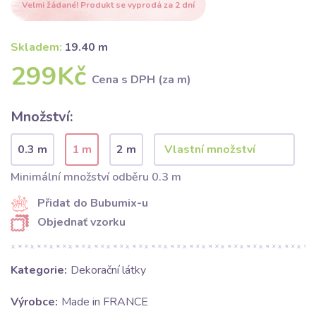
Velmi žádané! Produkt se vyprodá za 2 dní
Skladem:
19.40 m
299Kč
Cena s DPH (za m)
Množství:
0.3 m
1 m
2 m
Minimální množství odběru 0.3 m
Přidat do Bubumix-u
Objednať vzorku
Kategorie:
Dekorační látky
Výrobce:
Made in FRANCE