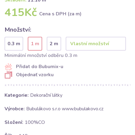
Skladem:
11.10 m
415Kč
Cena s DPH (za m)
Množství:
0.3 m
1 m
2 m
Minimální množství odběru 0.3 m
Přidat do Bubumix-u
Objednať vzorku
Kategorie:
Dekorační látky
Výrobce:
Bubulákovo s.r.o www.bubulakovo.cz
Složení:
100%CO