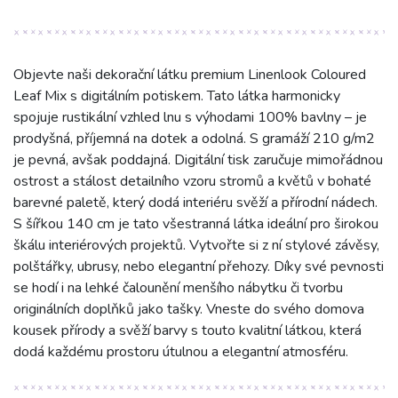
Objevte naši dekorační látku premium Linenlook Coloured
Leaf Mix s digitálním potiskem. Tato látka harmonicky
spojuje rustikální vzhled lnu s výhodami 100% bavlny – je
prodyšná, příjemná na dotek a odolná. S gramáží 210 g/m2
je pevná, avšak poddajná. Digitální tisk zaručuje mimořádnou
ostrost a stálost detailního vzoru stromů a květů v bohaté
barevné paletě, který dodá interiéru svěží a přírodní nádech.
S šířkou 140 cm je tato všestranná látka ideální pro širokou
škálu interiérových projektů. Vytvořte si z ní stylové závěsy,
polštářky, ubrusy, nebo elegantní přehozy. Díky své pevnosti
se hodí i na lehké čalounění menšího nábytku či tvorbu
originálních doplňků jako tašky. Vneste do svého domova
kousek přírody a svěží barvy s touto kvalitní látkou, která
dodá každému prostoru útulnou a elegantní atmosféru.