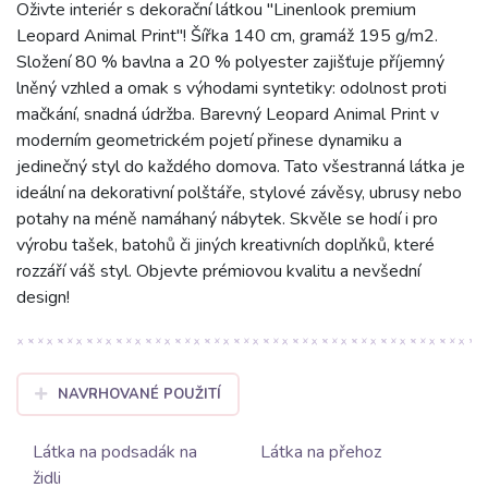
Oživte interiér s dekorační látkou "Linenlook premium
Leopard Animal Print"! Šířka 140 cm, gramáž 195 g/m2.
Složení 80 % bavlna a 20 % polyester zajišťuje příjemný
lněný vzhled a omak s výhodami syntetiky: odolnost proti
mačkání, snadná údržba. Barevný Leopard Animal Print v
moderním geometrickém pojetí přinese dynamiku a
jedinečný styl do každého domova. Tato všestranná látka je
ideální na dekorativní polštáře, stylové závěsy, ubrusy nebo
potahy na méně namáhaný nábytek. Skvěle se hodí i pro
výrobu tašek, batohů či jiných kreativních doplňků, které
rozzáří váš styl. Objevte prémiovou kvalitu a nevšední
design!
NAVRHOVANÉ POUŽITÍ
Látka na podsadák na
Látka na přehoz
židli