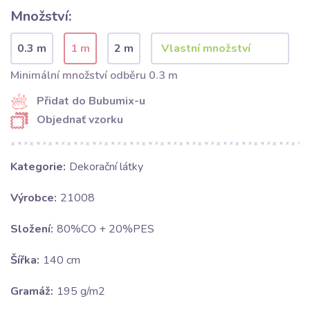
Množství:
0.3 m
1 m
2 m
Minimální množství odběru 0.3 m
Přidat do Bubumix-u
Objednať vzorku
Kategorie:
Dekorační látky
Výrobce:
21008
Složení:
80%CO + 20%PES
Šířka:
140 cm
Gramáž:
195 g/m2