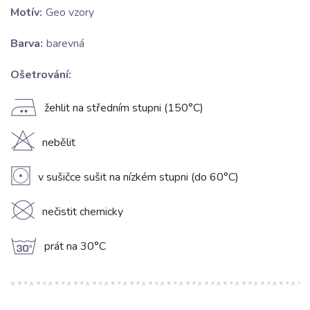
Motív:
Geo vzory
Barva:
barevná
Ošetrování:
E
žehlit na středním stupni (150°C)
H
nebělit
V
v sušičce sušit na nízkém stupni (do 60°C)
K
nečistit chemicky
g
prát na 30°C