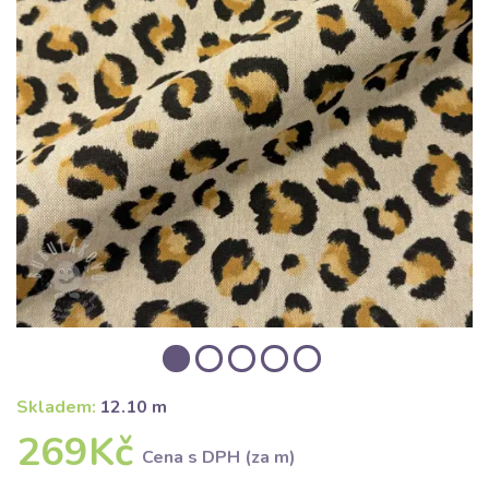
Skladem:
12.10 m
269Kč
Cena s DPH (za m)