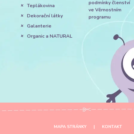
podmínky členství
Teplákovina
ve Věrnostním
Dekorační látky
programu
Galanterie
Organic a NATURAL
MAPA STRÁNKY
|
KONTAKT