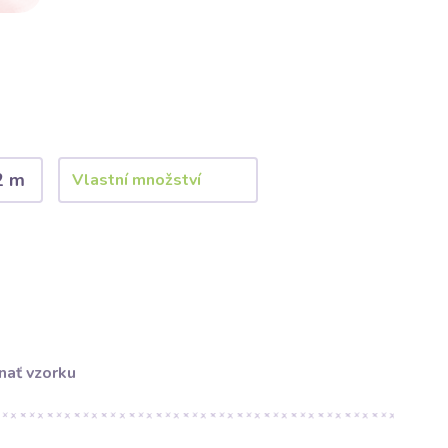
2 m
nať vzorku