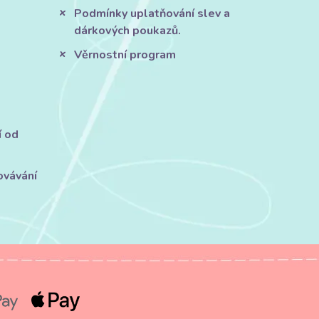
Podmínky uplatňování slev a
dárkových poukazů.
Věrnostní program
í od
ovávání