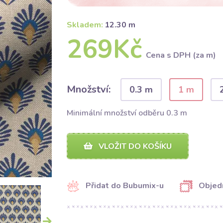
Skladem:
12.30 m
269Kč
Cena s DPH (za m)
Množství:
0.3 m
1 m
Minimální množství odběru 0.3 m
VLOŽIT DO KOŠÍKU
Přidat do Bubumix-u
Objed