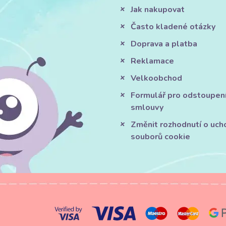
Jak nakupovat
Často kladené otázky
Doprava a platba
Reklamace
Velkoobchod
Formulář pro odstoupen
smlouvy
Změnit rozhodnutí o uch
souborů cookie