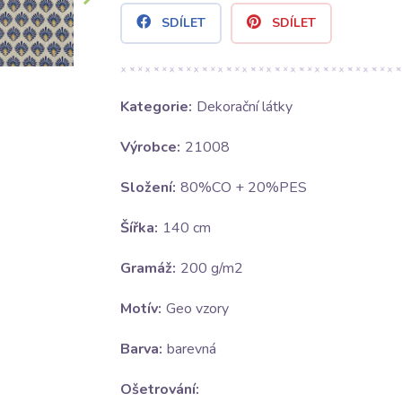
SDÍLET
SDÍLET
Kategorie:
Dekorační látky
Výrobce:
21008
Složení:
80%CO + 20%PES
Šířka:
140 cm
Gramáž:
200 g/m2
Motív:
Geo vzory
Barva:
barevná
Ošetrování: