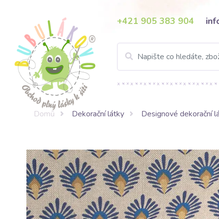
+421 905 383 904
in
Domů
Dekorační látky
Designové dekorační l