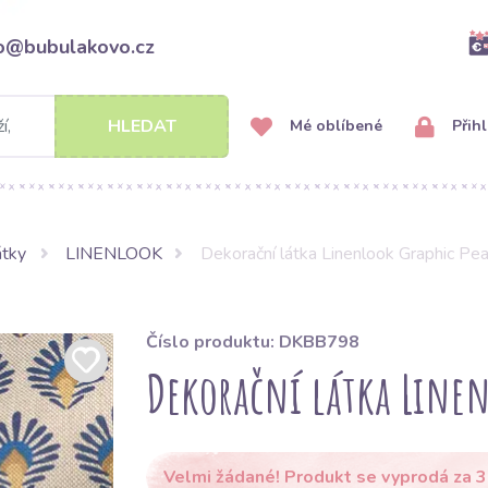
fo@bubulakovo.cz
HLEDAT
Mé oblíbené
Přihl
átky
LINENLOOK
Dekorační látka Linenlook Graphic Pe
Číslo produktu: DKBB798
Dekorační látka Linen
Velmi žádané! Produkt se vyprodá za 3