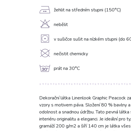
E
žehlit na středním stupni (150°C)
H
nebělit
V
v sušičce sušit na nízkém stupni (do 6
K
nečistit chemicky
g
prát na 30°C
Dekorační látka Linenlook Graphic Peacock z
vzory s motivem páva. Složení 80 % bavlny a
odolnost a snadnou údržbu. Tato pevná látka
interiéru originalitu a eleganci. Je ideální pro 
gramáží 200 g/m2 a šíří 140 cm je látka všes