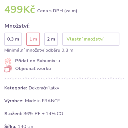
499Kč
Cena s DPH (za m)
Množství:
0.3 m
1 m
2 m
Minimální množství odběru 0.3 m
Přidat do Bubumix-u
Objednať vzorku
Kategorie:
Dekorační látky
Výrobce:
Made in FRANCE
Složení:
86% PE + 14% CO
Šířka:
140 cm