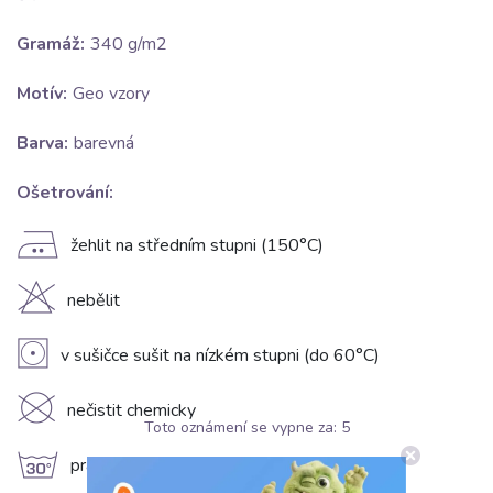
Gramáž:
340 g/m2
Motív:
Geo vzory
Barva:
barevná
Ošetrování:
E
žehlit na středním stupni (150°C)
H
nebělit
V
v sušičce sušit na nízkém stupni (do 60°C)
K
nečistit chemicky
Toto oznámení se vypne za:
5
g
prát na 30°C