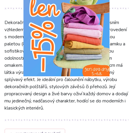
Dekorační látka jacquard Mustang gold zaujme luxusním
vzhledem a vysokou kvalitou. Pevné jacquardové provedení
s moderními geometrickými vzory a bohatou barevnou
paletou (86% PE, 14% CO) přináší do interiéru dynamiku a
sofistikovanou eleganci. Materiál se pyšní výjimečnou
odolností, snadnou údržbou a příjemným, přirozeným
omakem. Díky vysoké gramáži 340 g/m² a šíři 140 cm má
látka výraznou strukturu, je pevná a má nádherný, plný
splývavý efekt. Je ideální pro čalounění nábytku, výrobu
dekoračních polštářů, stylových závěsů či přehozů. Její
propracovaný design a živé barvy oživí každý domov a dodají
mu jedinečný, nadčasový charakter, hodící se do moderních i
klasických interiérů.