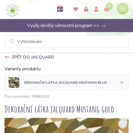
0
Využij skvělý věrnostní program >>
ZPĚT DO JACQUARD
Varianty produktu
DEKORAČNÍ LÁTKA JACQUARD MUSTANG BLUE
Číslo produktu: DKBB1163
Dekorační látka jacquard Mustang gold