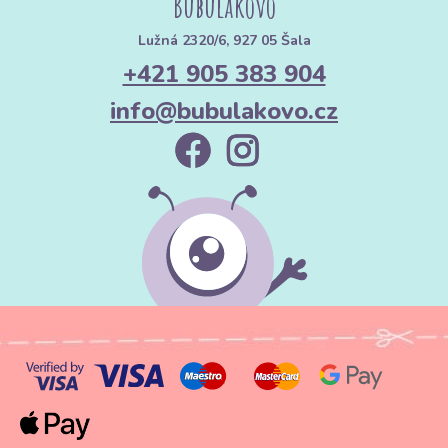
Bubulákovo
Lužná 2320/6, 927 05 Šala
+421 905 383 904
info@bubulakovo.cz