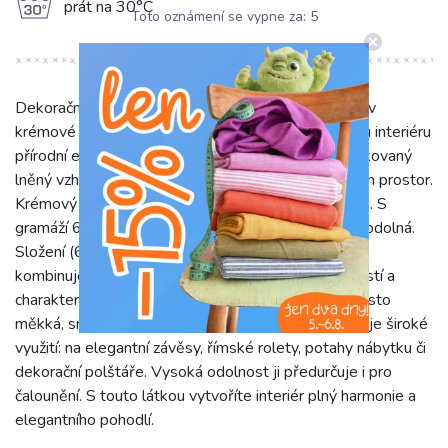
g
prát na 30°C
Toto oznámení se vypne za:
5
Dekorační látka jacquard LINEN LOOK Granville lin v
krémové barvě s proužkovým vzorem dodá vašemu interiéru
přírodní eleganci. Její žakárová vazba vytváří sofistikovaný
lněný vzhled, který se hodí do moderních i klasických prostor.
Krémový odstín navozuje pocit klidu a nadčasovosti. S
gramáží 650 g/m2 je tato látka výjimečně pevná a odolná.
Složení (62% bavlna, 10% polyester, 28% CHAN)
kombinuje příjemný omak bavlny s dlouhou životností a
charakteristickou lněnou texturou. Je robustní, a přesto
měkká, snadno udržovatelná. Šířka 150 cm umožňuje široké
využití: na elegantní závěsy, římské rolety, potahy nábytku či
dekorační polštáře. Vysoká odolnost ji předurčuje i pro
čalounění. S touto látkou vytvoříte interiér plný harmonie a
elegantního pohodlí.