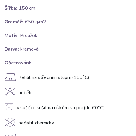
Šířka:
150 cm
Gramáž:
650 g/m2
Motív:
Proužek
Barva:
krémová
Ošetrování:
E
žehlit na středním stupni (150°C)
H
nebělit
V
v sušičce sušit na nízkém stupni (do 60°C)
K
nečistit chemicky