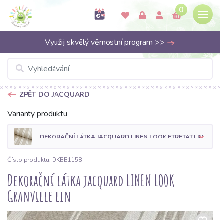
0
Využij skvělý věrnostní program >>
ZPĚT DO JACQUARD
Varianty produktu
DEKORAČNÍ LÁTKA JACQUARD LINEN LOOK ETRETAT LIN
Číslo produktu: DKBB1158
Dekorační látka jacquard LINEN LOOK
Granville lin