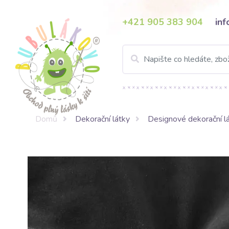
+421 905 383 904
in
Domů
Dekorační látky
Designové dekorační l