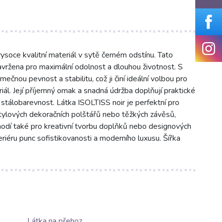
ysoce kvalitní materiál v sytě černém odstínu. Tato
vržena pro maximální odolnost a dlouhou životnost. S
ečnou pevnost a stabilitu, což ji činí ideální volbou pro
riál. Její příjemný omak a snadná údržba doplňují praktické
 stálobarevnost. Látka ISOLTISS noir je perfektní pro
tylových dekoračních polštářů nebo těžkých závěsů,
odí také pro kreativní tvorbu doplňků nebo designových
eriéru punc sofistikovanosti a moderního luxusu. Šířka
Látka na přehoz