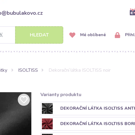
fo@bubulakovo.cz
HLEDAT
Mé oblíbené
Přihl
átky
ISOLTISS
Dekorační látka ISOLTISS noir
Varianty produktu
DEKORAČNÍ LÁTKA ISOLTISS ANT
DEKORAČNÍ LÁTKA ISOLTISS BO