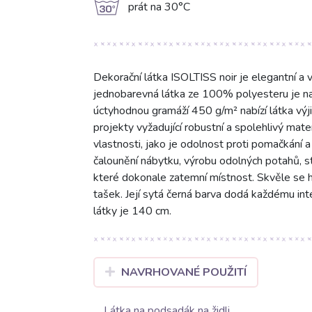
g
prát na 30°C
Dekorační látka ISOLTISS noir je elegantní a v
jednobarevná látka ze 100% polyesteru je na
úctyhodnou gramáží 450 g/m² nabízí látka výjim
projekty vyžadující robustní a spolehlivý mate
vlastnosti, jako je odolnost proti pomačkání a
čalounění nábytku, výrobu odolných potahů, s
které dokonale zatemní místnost. Skvěle se h
tašek. Její sytá černá barva dodá každému int
látky je 140 cm.
NAVRHOVANÉ POUŽITÍ
Látka na podsadák na židli