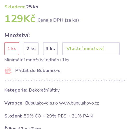
Skladem:
25 ks
129Kč
Cena s DPH (za ks)
Množství:
1 ks
2 ks
3 ks
Minimální množství odběru 1ks
Přidat do Bubumix-u
Kategorie:
Dekorační látky
Výrobce:
Bubulákovo s.r.o www.bubulakovo.cz
Složení:
50% CO + 29% PES + 21% PAN