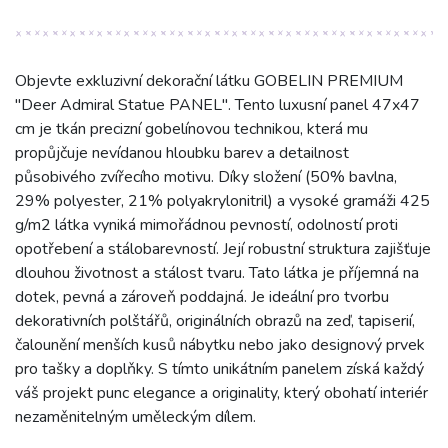
Objevte exkluzivní dekorační látku GOBELIN PREMIUM
"Deer Admiral Statue PANEL". Tento luxusní panel 47x47
cm je tkán precizní gobelínovou technikou, která mu
propůjčuje nevídanou hloubku barev a detailnost
působivého zvířecího motivu. Díky složení (50% bavlna,
29% polyester, 21% polyakrylonitril) a vysoké gramáži 425
g/m2 látka vyniká mimořádnou pevností, odolností proti
opotřebení a stálobarevností. Její robustní struktura zajišťuje
dlouhou životnost a stálost tvaru. Tato látka je příjemná na
dotek, pevná a zároveň poddajná. Je ideální pro tvorbu
dekorativních polštářů, originálních obrazů na zeď, tapiserií,
čalounění menších kusů nábytku nebo jako designový prvek
pro tašky a doplňky. S tímto unikátním panelem získá každý
váš projekt punc elegance a originality, který obohatí interiér
nezaměnitelným uměleckým dílem.