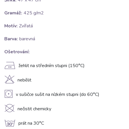
Šířka:
47 x 47 cm
Gramáž:
425 g/m2
Motív:
Zvířatá
Barva:
barevná
Ošetrování:
E
žehlit na středním stupni (150°C)
H
nebělit
V
v sušičce sušit na nízkém stupni (do 60°C)
K
nečistit chemicky
g
prát na 30°C