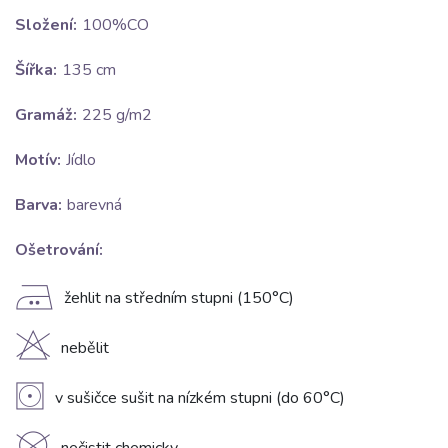
Složení:
100%CO
Šířka:
135 cm
Gramáž:
225 g/m2
Motív:
Jídlo
Barva:
barevná
Ošetrování:
E
žehlit na středním stupni (150°C)
H
nebělit
V
v sušičce sušit na nízkém stupni (do 60°C)