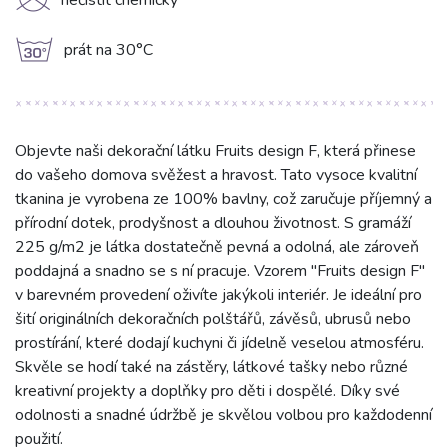
K
nečistit chemicky
g
prát na 30°C
Objevte naši dekorační látku Fruits design F, která přinese
do vašeho domova svěžest a hravost. Tato vysoce kvalitní
tkanina je vyrobena ze 100% bavlny, což zaručuje příjemný a
přírodní dotek, prodyšnost a dlouhou životnost. S gramáží
225 g/m2 je látka dostatečně pevná a odolná, ale zároveň
poddajná a snadno se s ní pracuje. Vzorem "Fruits design F"
v barevném provedení oživíte jakýkoli interiér. Je ideální pro
šití originálních dekoračních polštářů, závěsů, ubrusů nebo
prostírání, které dodají kuchyni či jídelně veselou atmosféru.
Skvěle se hodí také na zástěry, látkové tašky nebo různé
kreativní projekty a doplňky pro děti i dospělé. Díky své
odolnosti a snadné údržbě je skvělou volbou pro každodenní
použití.