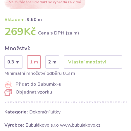
Velmi žádané! Produkt se vyprodá za 2 dní
Skladem:
9.60 m
269Kč
Cena s DPH (za m)
Množství:
0.3 m
1 m
2 m
Minimální množství odběru 0.3 m
Přidat do Bubumix-u
Objednať vzorku
Kategorie:
Dekorační látky
Výrobce:
Bubulákovo s.r.o www.bubulakovo.cz