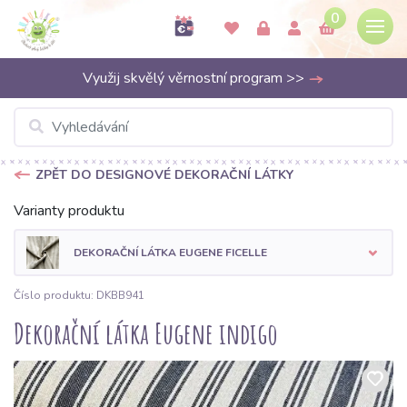
0
Využij skvělý věrnostní program >>
ZPĚT DO DESIGNOVÉ DEKORAČNÍ LÁTKY
Varianty produktu
DEKORAČNÍ LÁTKA EUGENE FICELLE
Číslo produktu: DKBB941
Dekorační látka Eugene indigo