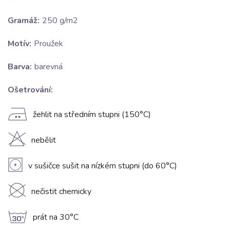
Gramáž:
250 g/m2
Motív:
Proužek
Barva:
barevná
Ošetrování:
E
žehlit na středním stupni (150°C)
H
nebělit
V
v sušičce sušit na nízkém stupni (do 60°C)
K
nečistit chemicky
g
prát na 30°C