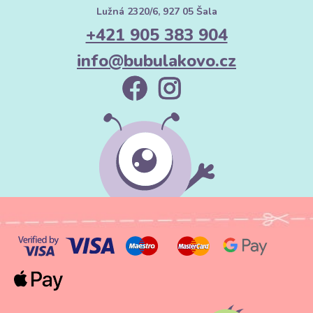
Lužná 2320/6, 927 05 Šala
+421 905 383 904
info@bubulakovo.cz