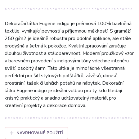
Dekorační látka Eugene indigo je prémiová 100% bavlněná
textilie, vynikající pevností a příjemnou měkkostí. S gramáží
250 g/m2 je ideálně robustní pro odolné aplikace, ale stále
prodyšná a šetrná k pokožce. Kvalitní zpracování zaručuje
dlouhou životnost a stálobarevnost. Moderní proužkový vzor
v barevném provedení s indigovými tóny vdechne interiéru
svěží, osobitý šarm. Tato látka je mimořádně všestranná:
perfektní pro šití stylových polštářků, závěsů, ubrusů,
prostírání, tašek či lehčích potahů na nábytek. Dekorační
látka Eugene indigo je ideální volbou pro ty, kdo hledají
krásný, praktický a snadno udržovatelný materiál pro
kreativní projekty a dekorace domova.
NAVRHOVANÉ POUŽITÍ