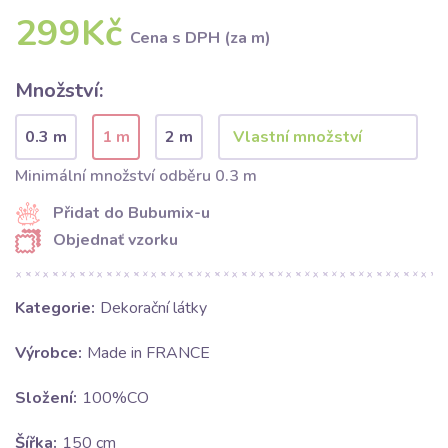
299Kč
Cena s DPH (za m)
Množství:
0.3 m
1 m
2 m
Minimální množství odběru 0.3 m
Přidat do Bubumix-u
Objednať vzorku
Kategorie:
Dekorační látky
Výrobce:
Made in FRANCE
Složení:
100%CO
Šířka:
150 cm