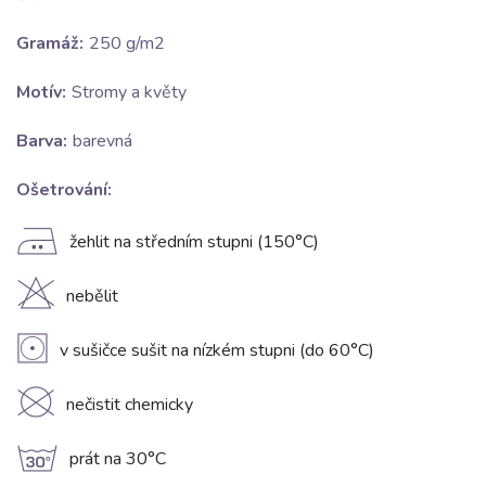
Gramáž:
250 g/m2
Motív:
Stromy a květy
Barva:
barevná
Ošetrování:
E
žehlit na středním stupni (150°C)
H
nebělit
V
v sušičce sušit na nízkém stupni (do 60°C)
K
nečistit chemicky
g
prát na 30°C