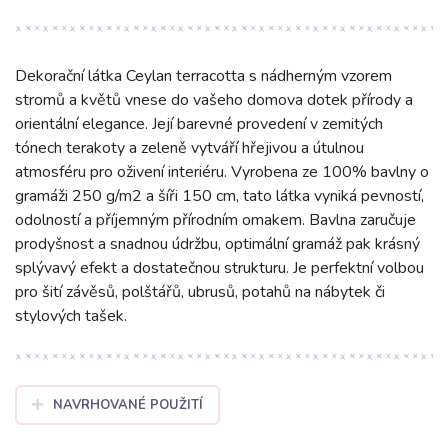
Dekorační látka Ceylan terracotta s nádherným vzorem
stromů a květů vnese do vašeho domova dotek přírody a
orientální elegance. Její barevné provedení v zemitých
tónech terakoty a zeleně vytváří hřejivou a útulnou
atmosféru pro oživení interiéru. Vyrobena ze 100% bavlny o
gramáži 250 g/m2 a šíři 150 cm, tato látka vyniká pevností,
odolností a příjemným přírodním omakem. Bavlna zaručuje
prodyšnost a snadnou údržbu, optimální gramáž pak krásný
splývavý efekt a dostatečnou strukturu. Je perfektní volbou
pro šití závěsů, polštářů, ubrusů, potahů na nábytek či
stylových tašek.
NAVRHOVANÉ POUŽITÍ