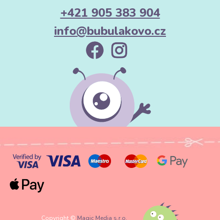
+421 905 383 904
info@bubulakovo.cz
Copyright ©
Magic Media s.r.o.