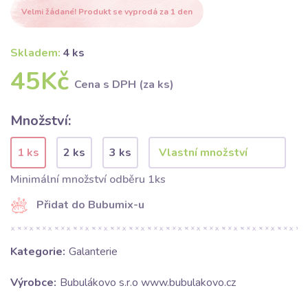
Velmi žádané! Produkt se vyprodá za 1 den
Skladem:
4 ks
45Kč
Cena s DPH (za ks)
Množství:
1 ks
2 ks
3 ks
Minimální množství odběru 1ks
Přidat do Bubumix-u
Kategorie:
Galanterie
Výrobce:
Bubulákovo s.r.o www.bubulakovo.cz