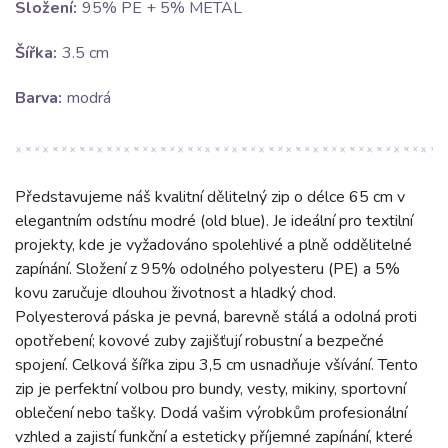
Složení:
95% PE + 5% METAL
Šířka:
3.5 cm
Barva:
modrá
Představujeme náš kvalitní dělitelný zip o délce 65 cm v
elegantním odstínu modré (old blue). Je ideální pro textilní
projekty, kde je vyžadováno spolehlivé a plně oddělitelné
zapínání. Složení z 95% odolného polyesteru (PE) a 5%
kovu zaručuje dlouhou životnost a hladký chod.
Polyesterová páska je pevná, barevně stálá a odolná proti
opotřebení; kovové zuby zajišťují robustní a bezpečné
spojení. Celková šířka zipu 3,5 cm usnadňuje všívání. Tento
zip je perfektní volbou pro bundy, vesty, mikiny, sportovní
oblečení nebo tašky. Dodá vašim výrobkům profesionální
vzhled a zajistí funkční a esteticky příjemné zapínání, které