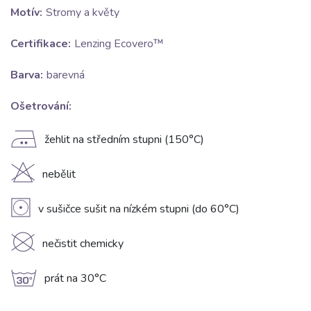
Motív:
Stromy a květy
Certifikace:
Lenzing Ecovero™
Barva:
barevná
Ošetrování:
E
žehlit na středním stupni (150°C)
H
nebělit
V
v sušičce sušit na nízkém stupni (do 60°C)
K
nečistit chemicky
g
prát na 30°C