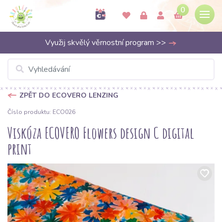
0
Využij skvělý věrnostní program >>
ZPĚT DO ECOVERO LENZING
Číslo produktu: ECO026
Viskóza ECOVERO Flowers design C digital
print