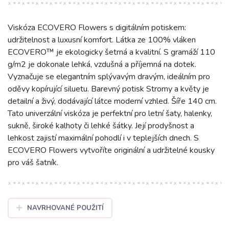
Viskóza ECOVERO Flowers s digitálním potiskem:
udržitelnost a luxusní komfort. Látka ze 100% vláken
ECOVERO™ je ekologicky šetrná a kvalitní. S gramáží 110
g/m2 je dokonale lehká, vzdušná a příjemná na dotek.
Vyznačuje se elegantním splývavým dravým, ideálním pro
oděvy kopírující siluetu. Barevný potisk Stromy a květy je
detailní a živý, dodávající látce moderní vzhled. Šíře 140 cm.
Tato univerzální viskóza je perfektní pro letní šaty, halenky,
sukně, široké kalhoty či lehké šátky. Její prodyšnost a
lehkost zajistí maximální pohodlí i v teplejších dnech. S
ECOVERO Flowers vytvoříte originální a udržitelné kousky
pro váš šatník.
NAVRHOVANÉ POUŽITÍ