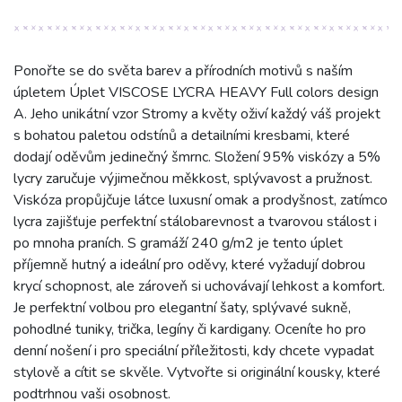
Ponořte se do světa barev a přírodních motivů s naším
úpletem Úplet VISCOSE LYCRA HEAVY Full colors design
A. Jeho unikátní vzor Stromy a květy oživí každý váš projekt
s bohatou paletou odstínů a detailními kresbami, které
dodají oděvům jedinečný šmrnc. Složení 95% viskózy a 5%
lycry zaručuje výjimečnou měkkost, splývavost a pružnost.
Viskóza propůjčuje látce luxusní omak a prodyšnost, zatímco
lycra zajišťuje perfektní stálobarevnost a tvarovou stálost i
po mnoha praních. S gramáží 240 g/m2 je tento úplet
příjemně hutný a ideální pro oděvy, které vyžadují dobrou
krycí schopnost, ale zároveň si uchovávají lehkost a komfort.
Je perfektní volbou pro elegantní šaty, splývavé sukně,
pohodlné tuniky, trička, legíny či kardigany. Oceníte ho pro
denní nošení i pro speciální příležitosti, kdy chcete vypadat
stylově a cítit se skvěle. Vytvořte si originální kousky, které
podtrhnou vaši osobnost.