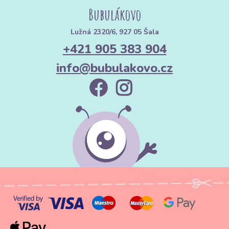
Bubulákovo
Lužná 2320/6, 927 05 Šala
+421 905 383 904
info@bubulakovo.cz