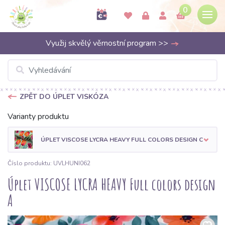
0
Využij skvělý věrnostní program >>
ZPĚT DO ÚPLET VISKÓZA
Varianty produktu
ÚPLET VISCOSE LYCRA HEAVY FULL COLORS DESIGN C
Číslo produktu: UVLHUNI062
Úplet VISCOSE LYCRA HEAVY Full colors design
A