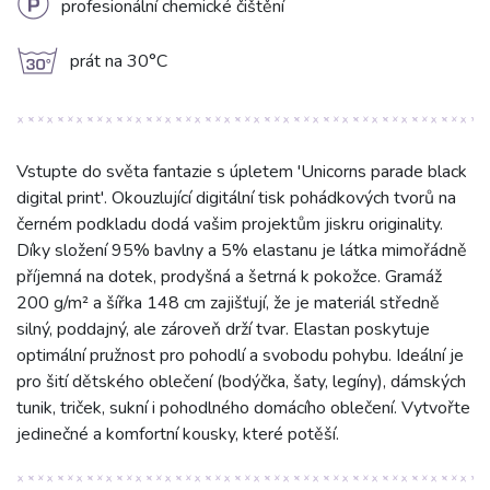
L
profesionální chemické čištění
g
prát na 30°C
Vstupte do světa fantazie s úpletem 'Unicorns parade black
digital print'. Okouzlující digitální tisk pohádkových tvorů na
černém podkladu dodá vašim projektům jiskru originality.
Díky složení 95% bavlny a 5% elastanu je látka mimořádně
příjemná na dotek, prodyšná a šetrná k pokožce. Gramáž
200 g/m² a šířka 148 cm zajišťují, že je materiál středně
silný, poddajný, ale zároveň drží tvar. Elastan poskytuje
optimální pružnost pro pohodlí a svobodu pohybu. Ideální je
pro šití dětského oblečení (bodýčka, šaty, legíny), dámských
tunik, triček, sukní i pohodlného domácího oblečení. Vytvořte
jedinečné a komfortní kousky, které potěší.