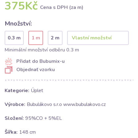
375Kč
Cena s DPH (za m)
Množství:
0.3 m
1 m
2 m
Minimální množství odběru 0.3 m
Přidat do Bubumix-u
Objednať vzorku
Kategorie:
Úplet
Výrobce:
Bubulákovo s.r.o www.bubulakovo.cz
Složení:
95%CO + 5%EL
Šířka:
148 cm