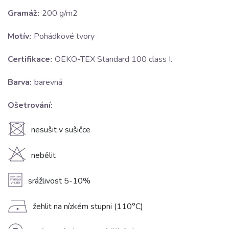
Gramáž:
200 g/m2
Motív:
Pohádkové tvory
Certifikace:
OEKO-TEX Standard 100 class I.
Barva:
barevná
Ošetrování:
U
nesušit v sušičce
H
nebělit
A
srážlivost 5-10%
D
žehlit na nízkém stupni (110°C)