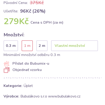
375Kč
Původní Cena:
96Kč (26%)
Ušetříte:
279Kč
Cena s DPH (za m)
Množství:
0.3 m
1 m
2 m
Minimální množství odběru 0.3 m
Přidat do Bubumix-u
Objednať vzorku
Kategorie:
Úplet
Výrobce:
Bubulákovo s.r.o www.bubulakovo.cz