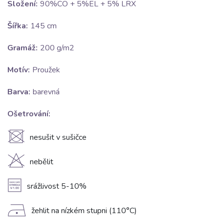
Složení:
90%CO + 5%EL + 5% LRX
Šířka:
145 cm
Gramáž:
200 g/m2
Motív:
Proužek
Barva:
barevná
Ošetrování:
U
nesušit v sušičce
H
nebělit
A
srážlivost 5-10%
D
žehlit na nízkém stupni (110°C)