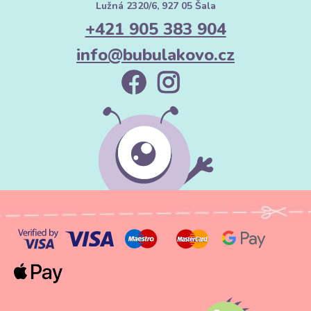
Lužná 2320/6, 927 05 Šala
+421 905 383 904
info@bubulakovo.cz