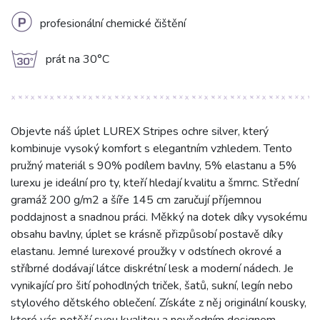
L
profesionální chemické čištění
g
prát na 30°C
Objevte náš úplet LUREX Stripes ochre silver, který
kombinuje vysoký komfort s elegantním vzhledem. Tento
pružný materiál s 90% podílem bavlny, 5% elastanu a 5%
lurexu je ideální pro ty, kteří hledají kvalitu a šmrnc. Střední
gramáž 200 g/m2 a šíře 145 cm zaručují příjemnou
poddajnost a snadnou práci. Měkký na dotek díky vysokému
obsahu bavlny, úplet se krásně přizpůsobí postavě díky
elastanu. Jemné lurexové proužky v odstínech okrové a
stříbrné dodávají látce diskrétní lesk a moderní nádech. Je
vynikající pro šití pohodlných triček, šatů, sukní, legín nebo
stylového dětského oblečení. Získáte z něj originální kousky,