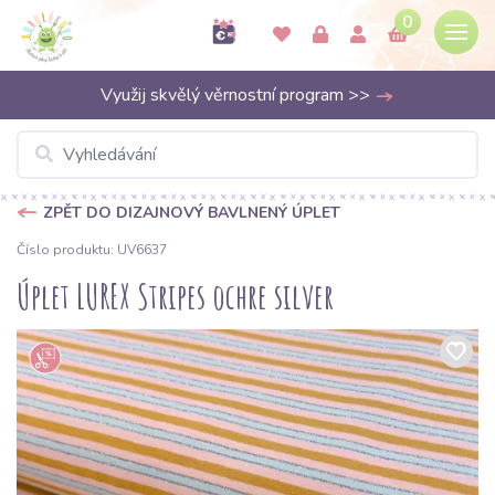
0
Využij skvělý věrnostní program >>
ZPĚT DO DIZAJNOVÝ BAVLNENÝ ÚPLET
Číslo produktu: UV6637
Úplet LUREX Stripes ochre silver