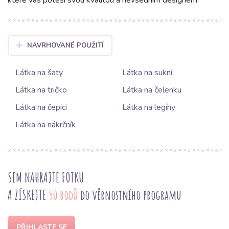
které vás potěší svou kvalitou a nevšedním designem.
NAVRHOVANÉ POUŽITÍ
Látka na šaty
Látka na sukni
Látka na tričko
Látka na čelenku
Látka na čepici
Látka na legíny
Látka na nákrčník
SEM NAHRAJTE FOTKU
A ZÍSKEJTE
50 bodů
do věrnostního programu
PŘIHLASTE SE