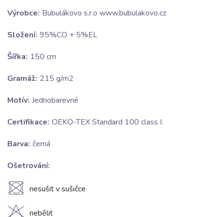
Výrobce:
Bubulákovo s.r.o www.bubulakovo.cz
Složení:
95%CO + 5%EL
Šířka:
150 cm
Gramáž:
215 g/m2
Motív:
Jednobarevné
Certifikace:
OEKO-TEX Standard 100 class I.
Barva:
černá
Ošetrování:
U
nesušit v sušičce
H
nebělit