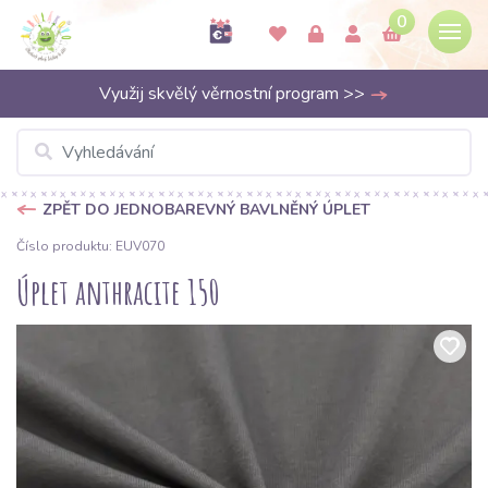
0
Využij skvělý věrnostní program >>
ZPĚT DO JEDNOBAREVNÝ BAVLNĚNÝ ÚPLET
Číslo produktu: EUV070
Úplet anthracite 150