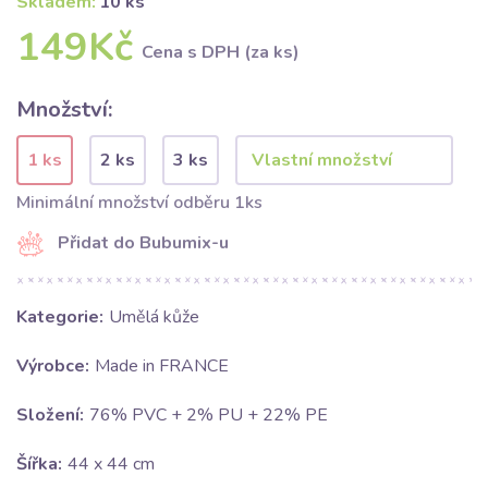
Skladem:
10 ks
149Kč
Cena s DPH (za ks)
Množství:
1 ks
2 ks
3 ks
Minimální množství odběru 1ks
Přidat do Bubumix-u
Kategorie:
Umělá kůže
Výrobce:
Made in FRANCE
Složení:
76% PVC + 2% PU + 22% PE
Šířka:
44 x 44 cm