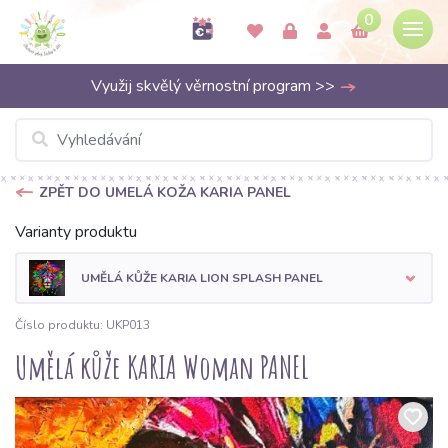
0
Využij skvělý věrnostní program >>
ZPĚT DO UMELÁ KOŽA KARIA PANEL
Varianty produktu
UMĚLÁ KŮŽE KARIA LION SPLASH PANEL
Číslo produktu: UKP013
Umělá kůže KARIA Woman PANEL