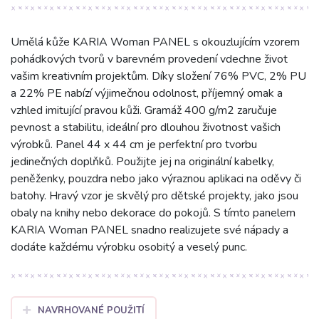
Umělá kůže KARIA Woman PANEL s okouzlujícím vzorem
pohádkových tvorů v barevném provedení vdechne život
vašim kreativním projektům. Díky složení 76% PVC, 2% PU
a 22% PE nabízí výjimečnou odolnost, příjemný omak a
vzhled imitující pravou kůži. Gramáž 400 g/m2 zaručuje
pevnost a stabilitu, ideální pro dlouhou životnost vašich
výrobků. Panel 44 x 44 cm je perfektní pro tvorbu
jedinečných doplňků. Použijte jej na originální kabelky,
peněženky, pouzdra nebo jako výraznou aplikaci na oděvy či
batohy. Hravý vzor je skvělý pro dětské projekty, jako jsou
obaly na knihy nebo dekorace do pokojů. S tímto panelem
KARIA Woman PANEL snadno realizujete své nápady a
dodáte každému výrobku osobitý a veselý punc.
NAVRHOVANÉ POUŽITÍ