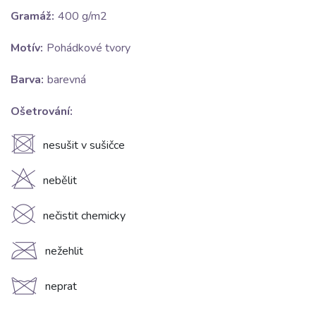
Gramáž:
400 g/m2
Motív:
Pohádkové tvory
Barva:
barevná
Ošetrování:
U
nesušit v sušičce
H
nebělit
K
nečistit chemicky
C
nežehlit
d
neprat