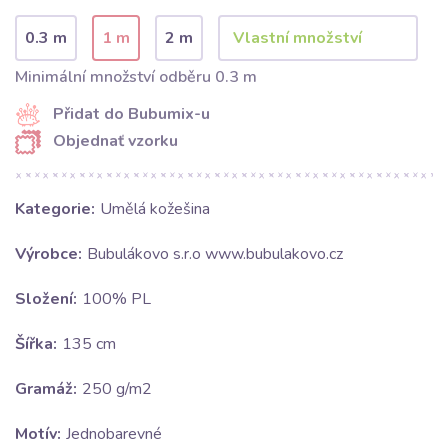
0.3 m
1 m
2 m
Minimální množství odběru 0.3 m
Přidat do Bubumix-u
Objednať vzorku
Kategorie:
Umělá kožešina
Výrobce:
Bubulákovo s.r.o www.bubulakovo.cz
Složení:
100% PL
Šířka:
135 cm
Gramáž:
250 g/m2
Motív:
Jednobarevné