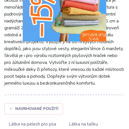
okouzlí svou hebkostí. Tato 100% polyesterová látka je
mimořádně jemná a příjemná na dotek. Unikátní textura s
pudrovým efektem dodává materiálu lehkost a decentní
nadýchanost, zajišťující maximální komfort. S šíří 135 cm a
gramáží 250 g/m2 je tato jednobarevná kožešina zároveň
odolná a snadno se udržuje. Je ideální pro širokou škálu
kreativních projektů. Využijte ji na šití hřejivých módních
doplňků, jako jsou stylové vesty, elegantní límce či manžety.
Skvělá je i pro výrobu roztomilých plyšových hraček nebo
pro zútulnění domova. Vytvořte z ní luxusní polštáře,
měkoučké deky či přehozy, které vnesou do každé místnosti
pocit tepla a pohody. Dopřejte svým výtvorům dotek
jemného luxusu a bezkonkurenčního komfortu.
NAVRHOVANÉ POUŽITÍ
Látka na pelech pro psa
Látka na tašku