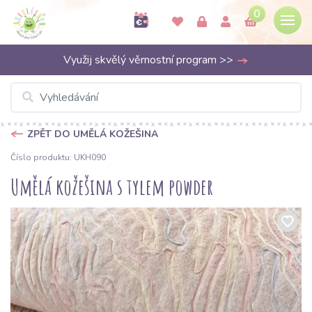
0
Využij skvělý věrnostní program >>
ZPĚT DO UMĚLÁ KOŽEŠINA
Číslo produktu: UKH090
Umělá kožešina s tylem powder