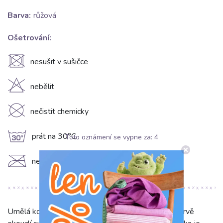
Barva:
růžová
Ošetrování:
U
nesušit v sušičce
H
nebělit
K
nečistit chemicky
g
prát na 30°C
Toto oznámení se vypne za:
4
C
nežehlit
Umělá kožešina s tylem powder v něžné růžové barvě