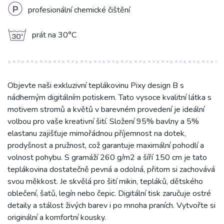
L
profesionální chemické čištění
g
prát na 30°C
Objevte naši exkluzivní teplákovinu Pixy design B s
nádherným digitálním potiskem. Tato vysoce kvalitní látka s
motivem stromů a květů v barevném provedení je ideální
volbou pro vaše kreativní šití. Složení 95% bavlny a 5%
elastanu zajišťuje mimořádnou příjemnost na dotek,
prodyšnost a pružnost, což garantuje maximální pohodlí a
volnost pohybu. S gramáží 260 g/m2 a šíří 150 cm je tato
teplákovina dostatečně pevná a odolná, přitom si zachovává
svou měkkost. Je skvělá pro šití mikin, tepláků, dětského
oblečení, šatů, legín nebo čepic. Digitální tisk zaručuje ostré
detaily a stálost živých barev i po mnoha praních. Vytvořte si
originální a komfortní kousky.