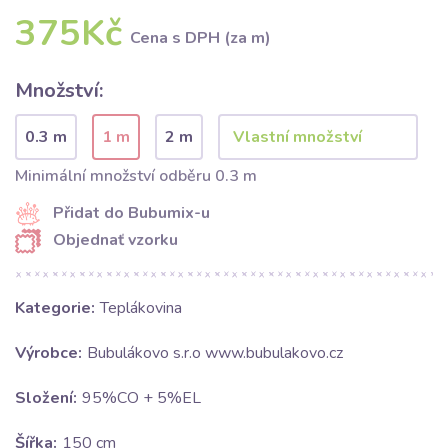
375Kč
Cena s DPH (za m)
Množství:
0.3 m
1 m
2 m
Minimální množství odběru 0.3 m
Přidat do Bubumix-u
Objednať vzorku
Kategorie:
Teplákovina
Výrobce:
Bubulákovo s.r.o www.bubulakovo.cz
Složení:
95%CO + 5%EL
Šířka:
150 cm