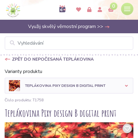
0
Využij skvělý věrnostní program >>
ZPĚT DO NEPOČESANÁ TEPLÁKOVINA
Varianty produktu
TEPLÁKOVINA PIXY DESIGN B DIGITAL PRINT
Číslo produktu: T1758
Teplákovina Pixy design B digital print