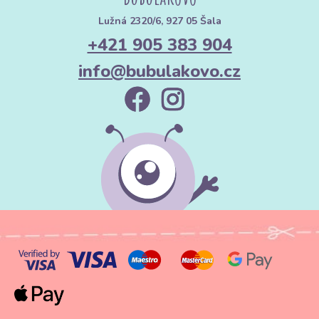
Lužná 2320/6, 927 05 Šala
+421 905 383 904
info@bubulakovo.cz