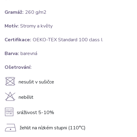
Gramáž:
260 g/m2
Motív:
Stromy a květy
Certifikace:
OEKO-TEX Standard 100 class I.
Barva:
barevná
Ošetrování:
U
nesušit v sušičce
H
nebělit
A
srážlivost 5-10%
D
žehlit na nízkém stupni (110°C)