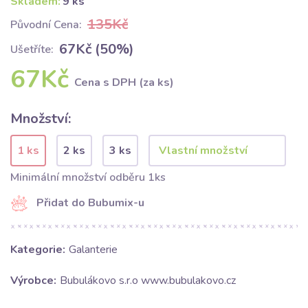
Skladem:
9 ks
135Kč
Původní Cena:
67Kč (50%)
Ušetříte:
67Kč
Cena s DPH (za ks)
Množství:
1 ks
2 ks
3 ks
Minimální množství odběru 1ks
Přidat do Bubumix-u
Kategorie:
Galanterie
Výrobce:
Bubulákovo s.r.o www.bubulakovo.cz