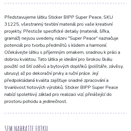
Představujeme látku Sticker BIPP Super Peace, SKU
31225, všestranný textilní materiál pro vaše kreativní
projekty. Přestože specifické detaily (materiál, šířka,
gramáž) nejsou uvedeny, název "Super Peace" naznačuje
potenciál pro tvorbu předmětů s klidem a harmonií.
Očekávejte látku s příjemným omakem, snadnou k práci a
dobrou kvalitou. Tato látka je ideální pro širokou škálu
použití: od šití oděvů a bytových doplňků (polštáře, závěsy,
ubrusy) až po dekorační prvky a ruční práce. Její
předpokládaná kvalita zajišťuje snadné zpracování a
trvanlivost hotových výrobků. Sticker BIPP Super Peace
nabízí spolehlivý základ pro realizaci vizí, přinášející do
prostoru pohodu a jedinečnost.
SEM NAHRAJTE FOTKU