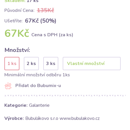
Skladem:
17 ks
135Kč
Původní Cena:
67Kč (50%)
Ušetříte:
67Kč
Cena s DPH (za ks)
Množství:
1 ks
2 ks
3 ks
Minimální množství odběru 1ks
Přidat do Bubumix-u
Kategorie:
Galanterie
Výrobce:
Bubulákovo s.r.o www.bubulakovo.cz