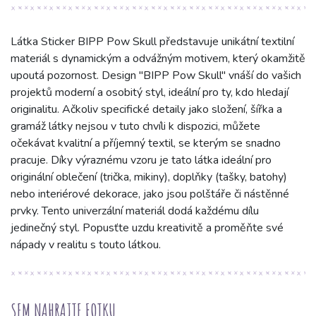
Látka Sticker BIPP Pow Skull představuje unikátní textilní
materiál s dynamickým a odvážným motivem, který okamžitě
upoutá pozornost. Design "BIPP Pow Skull" vnáší do vašich
projektů moderní a osobitý styl, ideální pro ty, kdo hledají
originalitu. Ačkoliv specifické detaily jako složení, šířka a
gramáž látky nejsou v tuto chvíli k dispozici, můžete
očekávat kvalitní a příjemný textil, se kterým se snadno
pracuje. Díky výraznému vzoru je tato látka ideální pro
originální oblečení (trička, mikiny), doplňky (tašky, batohy)
nebo interiérové dekorace, jako jsou polštáře či nástěnné
prvky. Tento univerzální materiál dodá každému dílu
jedinečný styl. Popusťte uzdu kreativitě a proměňte své
nápady v realitu s touto látkou.
SEM NAHRAJTE FOTKU