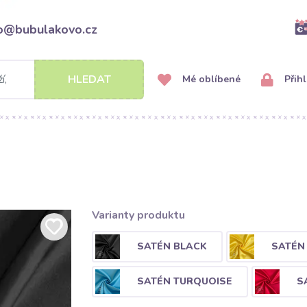
fo@bubulakovo.cz
HLEDAT
Mé oblíbené
Přihl
Varianty produktu
SATÉN BLACK
SATÉN
SATÉN TURQUOISE
S