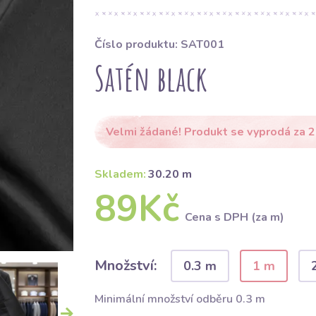
Číslo produktu: SAT001
Satén black
Velmi žádané! Produkt se vyprodá za 2
Skladem:
30.20 m
89Kč
Cena s DPH (za m)
Množství:
0.3 m
1 m
Minimální množství odběru 0.3 m