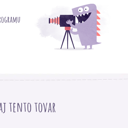
programu
 aj tento tovar