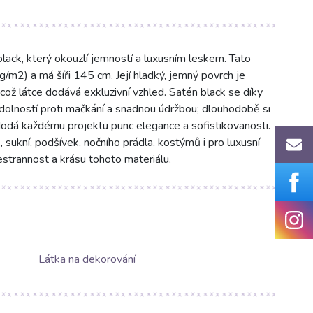
ack, který okouzlí jemností a luxusním leskem. Tato
/m2) a má šíři 145 cm. Její hladký, jemný povrch je
což látce dodává exkluzivní vzhled. Satén black se díky
olností proti mačkání a snadnou údržbou; dlouhodobě si
 dodá každému projektu punc elegance a sofistikovanosti.
, sukní, podšívek, nočního prádla, kostýmů i pro luxusní
strannost a krásu tohoto materiálu.
Látka na dekorování