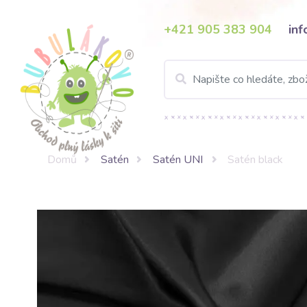
+421 905 383 904
in
Domů
Satén
Satén UNI
Satén black