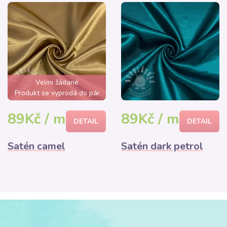
Velmi žádané
Produkt se vyprodá do pár
hodin
89Kč / m
89Kč / m
DETAIL
DETAIL
Satén camel
Satén dark petrol