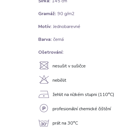
Šířka:
145 cm
Gramáž:
90 g/m2
Motív:
Jednobarevné
Barva:
černá
Ošetrování:
U
nesušit v sušičce
H
nebělit
D
žehlit na nízkém stupni (110°C)
L
profesionální chemické čištění
g
prát na 30°C