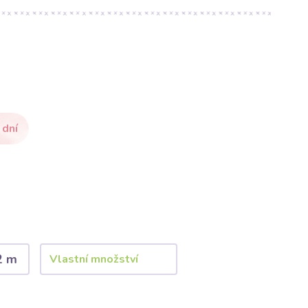
 dní
2 m