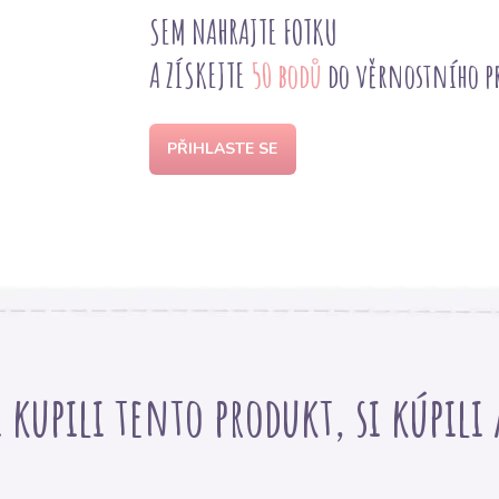
SEM NAHRAJTE FOTKU
A ZÍSKEJTE
50 bodů
do věrnostního 
PŘIHLASTE SE
i kupili tento produkt, si kúpili