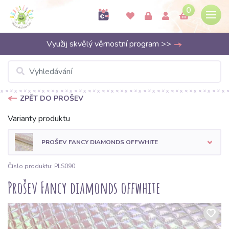
0
Využij skvělý věrnostní program >>
ZPĚT DO PROŠEV
Varianty produktu
PROŠEV FANCY DIAMONDS OFFWHITE
Číslo produktu: PLS090
Prošev Fancy diamonds offwhite