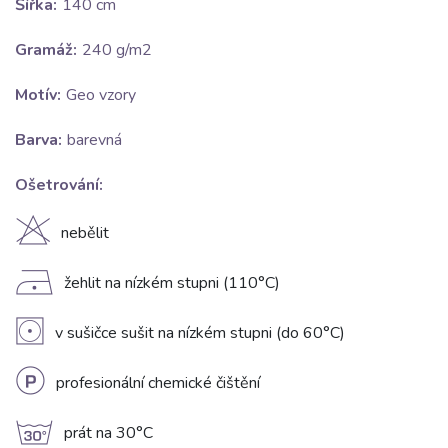
Šířka:
140 cm
Gramáž:
240 g/m2
Motív:
Geo vzory
Barva:
barevná
Ošetrování:
H
nebělit
D
žehlit na nízkém stupni (110°C)
V
v sušičce sušit na nízkém stupni (do 60°C)
L
profesionální chemické čištění
g
prát na 30°C