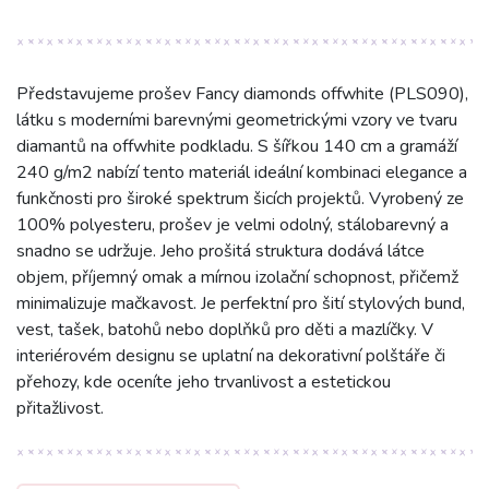
Představujeme prošev Fancy diamonds offwhite (PLS090),
látku s moderními barevnými geometrickými vzory ve tvaru
diamantů na offwhite podkladu. S šířkou 140 cm a gramáží
240 g/m2 nabízí tento materiál ideální kombinaci elegance a
funkčnosti pro široké spektrum šicích projektů. Vyrobený ze
100% polyesteru, prošev je velmi odolný, stálobarevný a
snadno se udržuje. Jeho prošitá struktura dodává látce
objem, příjemný omak a mírnou izolační schopnost, přičemž
minimalizuje mačkavost. Je perfektní pro šití stylových bund,
vest, tašek, batohů nebo doplňků pro děti a mazlíčky. V
interiérovém designu se uplatní na dekorativní polštáře či
přehozy, kde oceníte jeho trvanlivost a estetickou
přitažlivost.