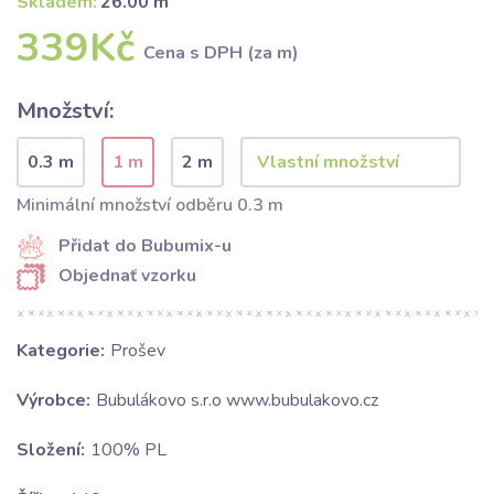
Skladem:
26.00 m
339Kč
Cena s DPH (za m)
Množství:
0.3 m
1 m
2 m
Minimální množství odběru 0.3 m
Přidat do Bubumix-u
Objednať vzorku
Kategorie:
Prošev
Výrobce:
Bubulákovo s.r.o www.bubulakovo.cz
Složení:
100% PL