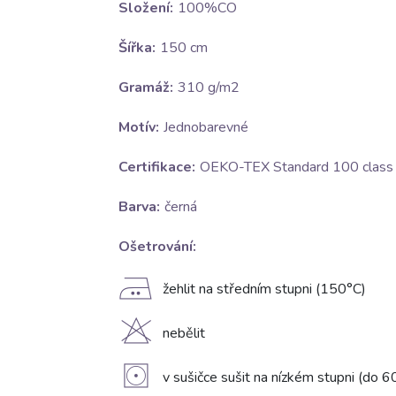
Složení:
100%CO
Šířka:
150 cm
Gramáž:
310 g/m2
Motív:
Jednobarevné
Certifikace:
OEKO-TEX Standard 100 class I
Barva:
černá
Ošetrování:
E
žehlit na středním stupni (150°C)
H
nebělit
V
v sušičce sušit na nízkém stupni (do 6