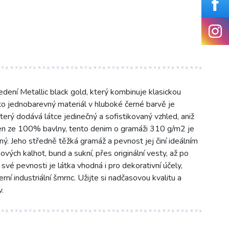
ení Metallic black gold, který kombinuje klasickou
o jednobarevný materiál v hluboké černé barvě je
terý dodává látce jedinečný a sofistikovaný vzhled, aniž
ben ze 100% bavlny, tento denim o gramáži 310 g/m2 je
. Jeho středně těžká gramáž a pevnost jej činí ideálním
ových kalhot, bund a sukní, přes originální vesty, až po
své pevnosti je látka vhodná i pro dekorativní účely,
í industriální šmrnc. Užijte si nadčasovou kvalitu a
v.