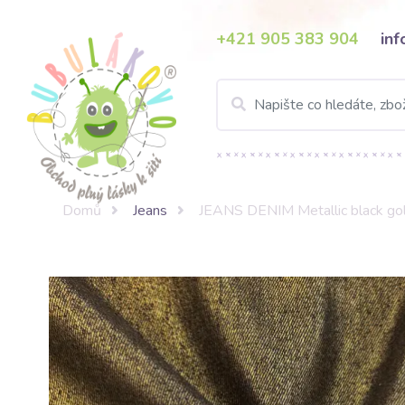
+421 905 383 904
in
Domů
Jeans
JEANS DENIM Metallic black go