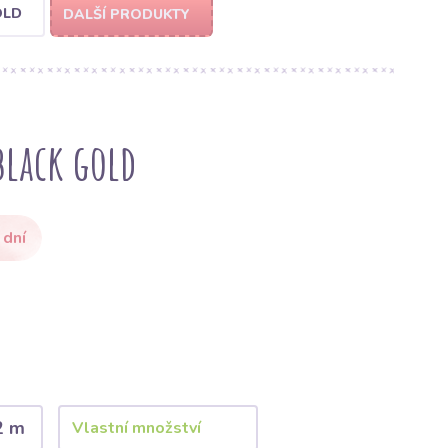
OLD
DALŠÍ PRODUKTY
black gold
 dní
2 m