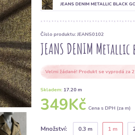
JEANS DENIM METALLIC BLACK G
Číslo produktu: JEANS0102
JEANS DENIM Metallic 
Velmi žádané! Produkt se vyprodá za 2
Skladem:
17.20 m
349Kč
Cena s DPH (za m)
Množství:
0.3 m
1 m