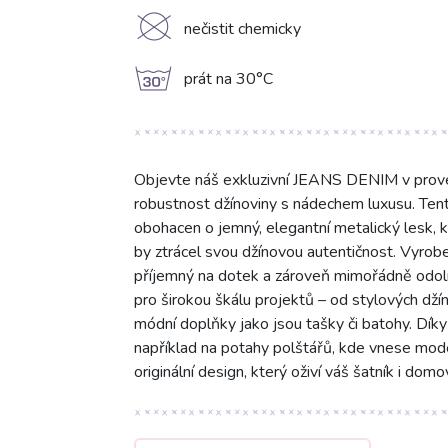
K
nečistit chemicky
g
prát na 30°C
Objevte náš exkluzivní JEANS DENIM v proved
robustnost džínoviny s nádechem luxusu. Tent
obohacen o jemný, elegantní metalický lesk, k
by ztrácel svou džínovou autentičnost. Vyro
příjemný na dotek a zároveň mimořádně odolný
pro širokou škálu projektů – od stylových džín
módní doplňky jako jsou tašky či batohy. Díky 
například na potahy polštářů, kde vnese modern
originální design, který oživí váš šatník i domo