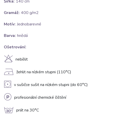
Šířka:
140 cm
Gramáž:
400 g/m2
Motív:
Jednobarevné
Barva:
hnědá
Ošetrování:
H
nebělit
D
žehlit na nízkém stupni (110°C)
V
v sušičce sušit na nízkém stupni (do 60°C)
L
profesionální chemické čištění
g
prát na 30°C