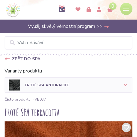
0
Využij skvělý věrnostní program >>
ZPĚT DO SPA
Varianty produktu
FROTÉ SPA ANTHRACITE
Číslo produktu: FVB037
Froté SPA terracotta