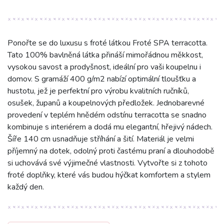
Ponořte se do luxusu s froté látkou Froté SPA terracotta.
Tato 100% bavlněná látka přináší mimořádnou měkkost,
vysokou savost a prodyšnost, ideální pro vaši koupelnu i
domov. S gramáží 400 g/m2 nabízí optimální tloušťku a
hustotu, jež je perfektní pro výrobu kvalitních ručníků,
osušek, županů a koupelnových předložek. Jednobarevné
provedení v teplém hnědém odstínu terracotta se snadno
kombinuje s interiérem a dodá mu elegantní, hřejivý nádech.
Šíře 140 cm usnadňuje stříhání a šití. Materiál je velmi
příjemný na dotek, odolný proti častému praní a dlouhodobě
si uchovává své výjimečné vlastnosti. Vytvořte si z tohoto
froté doplňky, které vás budou hýčkat komfortem a stylem
každý den.