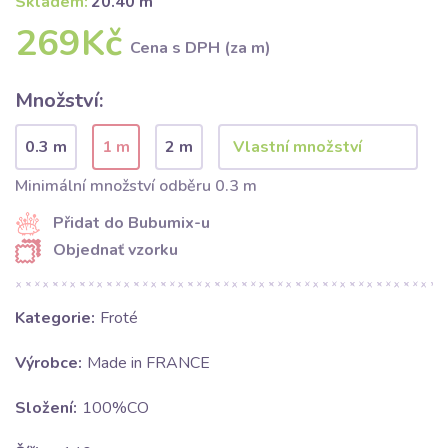
Skladem:
20.40 m
269Kč
Cena s DPH (za m)
Množství:
0.3 m
1 m
2 m
Minimální množství odběru 0.3 m
Přidat do Bubumix-u
Objednať vzorku
Kategorie:
Froté
Výrobce:
Made in FRANCE
Složení:
100%CO