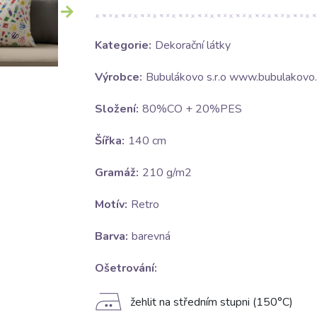
Kategorie:
Dekorační látky
Výrobce:
Bubulákovo s.r.o www.bubulakovo.
Složení:
80%CO + 20%PES
Šířka:
140 cm
Gramáž:
210 g/m2
Motív:
Retro
Barva:
barevná
Ošetrování:
E
žehlit na středním stupni (150°C)