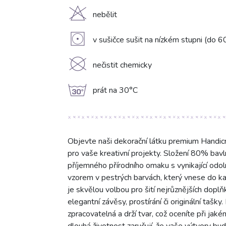
H
nebělit
V
v sušičce sušit na nízkém stupni (do 6
K
nečistit chemicky
g
prát na 30°C
Objevte naši dekorační látku premium Handic
pro vaše kreativní projekty. Složení 80% bav
příjemného přírodního omaku s vynikající odol
vzorem v pestrých barvách, který vnese do ka
je skvělou volbou pro šití nejrůznějších dopl
elegantní závěsy, prostírání či originální tašk
zpracovatelná a drží tvar, což oceníte při jak