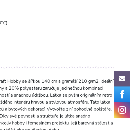
0°C)
raft Hobby se šířkou 140 cm a gramáží 210 g/m2, ideální
lny a 20% polyesteru zaručuje jedinečnou kombinaci
ností a snadnou údržbou. Látka se pyšní originálním retro
ždého interiéru hravou a stylovou atmosféru. Tato látka
ňků a bytových dekorací. Vytvořte z ní pohodlné polštáře,
y. Díky své pevnosti a struktuře je látka snadno
émkoliv hobby i řemeslném projektu. Její barevná stálost a