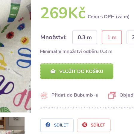
269Kč
Cena s DPH (za m)
Množství:
0.3 m
1 m
Minimální množství odběru 0.3 m
VLOŽIT DO KOŠÍKU
Přidat do Bubumix-u
Objed
SDÍLET
SDÍLET