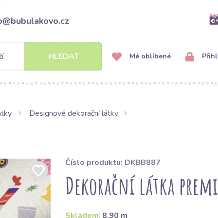
fo@bubulakovo.cz
HLEDAT
Mé oblíbené
Přihl
átky
Designové dekorační látky
Číslo produktu: DKBB887
Dekorační látka prem
Skladem:
8.90 m