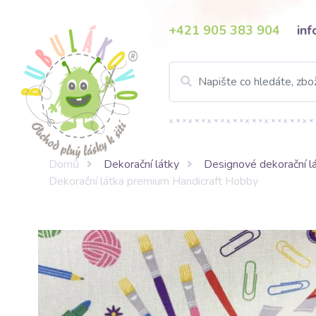
+421 905 383 904
in
Domů
Dekorační látky
Designové dekorační l
Dekorační látka premium Handicraft Hobby