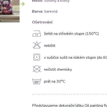
Motív:
Stromy a květy
Barva:
barevná
Ošetrování:
E
žehlit na středním stupni (150°C)
H
nebělit
V
v sušičce sušit na nízkém stupni (do 6
K
nečistit chemicky
g
prát na 30°C
Představujeme dekorační látku Oil painting f