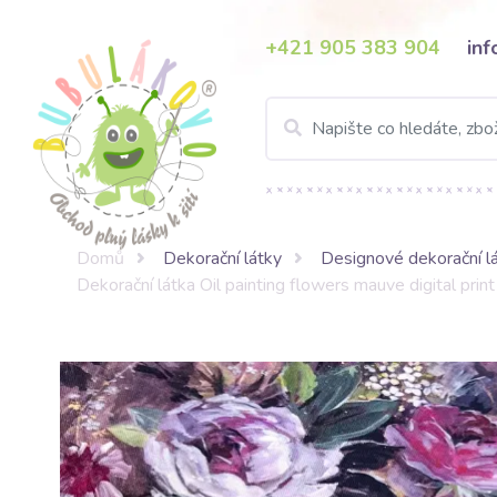
+421 905 383 904
in
Domů
Dekorační látky
Designové dekorační l
Dekorační látka Oil painting flowers mauve digital print