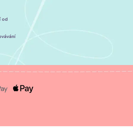
í od
ovávání