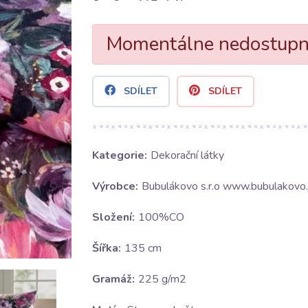
Momentálne nedostup
SDÍLET
SDÍLET
Kategorie:
Dekorační látky
Výrobce:
Bubulákovo s.r.o www.bubulakovo.
Složení:
100%CO
Šířka:
135 cm
Gramáž:
225 g/m2