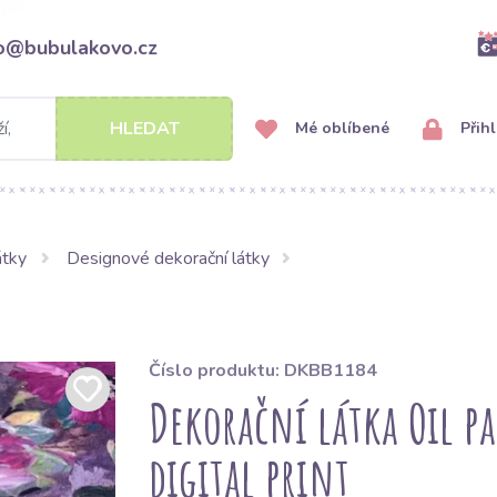
fo@bubulakovo.cz
HLEDAT
Mé oblíbené
Přihl
átky
Designové dekorační látky
Číslo produktu: DKBB1184
Dekorační látka Oil p
digital print