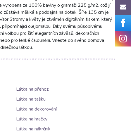
 je vyrobena ze 100% bavlny o gramáži 225 g/m2, což jí
o zůstává měkká a poddajná na dotek. Šíře 135 cm je
. Vzor Stromy a květy je ztvárněn digitálním tiskem, který
v, připomínající olejomalbu. Díky svému působivému
tní volbou pro šití elegantních závěsů, dekoračních
ek nebo pro lehké čalounění. Vneste do svého domova
edinečnou látkou.
Látka na přehoz
Látka na tašku
Látka na dekorování
Látka na hračky
Látka na nákrčník