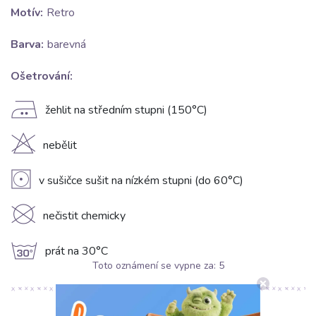
Motív:
Retro
Barva:
barevná
Ošetrování:
E
žehlit na středním stupni (150°C)
H
nebělit
V
v sušičce sušit na nízkém stupni (do 60°C)
K
nečistit chemicky
g
prát na 30°C
Toto oznámení se vypne za:
5