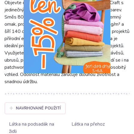
Objevte dekorační látku Linenlook Sewing Doodle Craft s
jedinečným retro vzorem plným hravých čmáranic a barev.
Směs 80 % bavlny a 20 % polyesteru zaručuje příjemný
omak, prodyšnost a odolnost. Látka s gramáží 200 g/m² a
šíří 140 cm imituje vzhled lnu, čímž přináší do vašich projektů
přírodní eleganci i moderní nádech. Tato kvalitní látka je
ideální pro širokou škálu dekoračních i kreativních projektů.
Využijete ji na šití originálních povlaků na polštáře, závěsů,
ubrusů, prostírání, nákupních tašek nebo batohů. Hodí se i na
patchwork či jiné doplňky, kterým dodá jedinečný a osobitý
vzhled. Odolnost materiálu zaručuje dlouhou životnost a
snadnou údržbu.
NAVRHOVANÉ POUŽITÍ
Látka na podsadák na
Látka na přehoz
židli