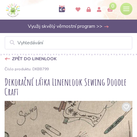
0
Využij skvělý věrnostní program >>
ZPĚT DO LINENLOOK
Číslo produktu: DKBB799
Dekorační látka Linenlook Sewing Doodle
Craft