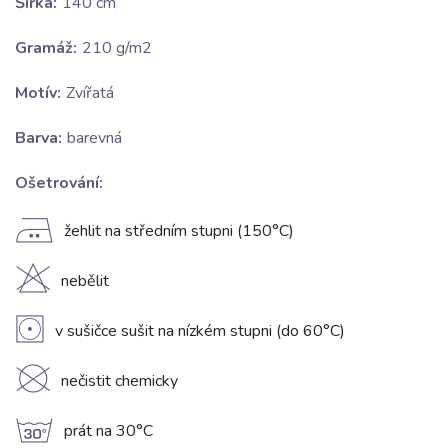
Šířka:
140 cm
Gramáž:
210 g/m2
Motív:
Zvířatá
Barva:
barevná
Ošetrování:
E
žehlit na středním stupni (150°C)
H
nebělit
V
v sušičce sušit na nízkém stupni (do 60°C)
K
nečistit chemicky
g
prát na 30°C