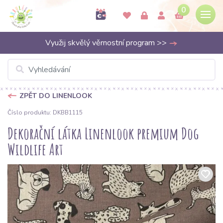
0
Využij skvělý věrnostní program >>
ZPĚT DO LINENLOOK
Číslo produktu: DKBB1115
Dekorační látka Linenlook premium Dog
Wildlife Art