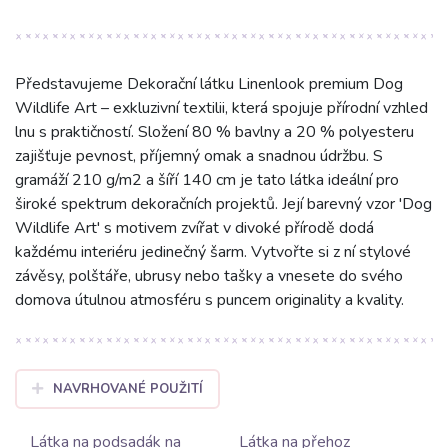
Představujeme Dekorační látku Linenlook premium Dog
Wildlife Art – exkluzivní textilii, která spojuje přírodní vzhled
lnu s praktičností. Složení 80 % bavlny a 20 % polyesteru
zajišťuje pevnost, příjemný omak a snadnou údržbu. S
gramáží 210 g/m2 a šíří 140 cm je tato látka ideální pro
široké spektrum dekoračních projektů. Její barevný vzor 'Dog
Wildlife Art' s motivem zvířat v divoké přírodě dodá
každému interiéru jedinečný šarm. Vytvořte si z ní stylové
závěsy, polštáře, ubrusy nebo tašky a vnesete do svého
domova útulnou atmosféru s puncem originality a kvality.
NAVRHOVANÉ POUŽITÍ
Látka na podsadák na
Látka na přehoz