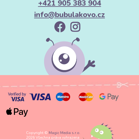
+421 905 383 904
info@bubulakovo.cz
Copyright ©
Magic Media s.r.o.
2026 Všechna práva vyhrazena