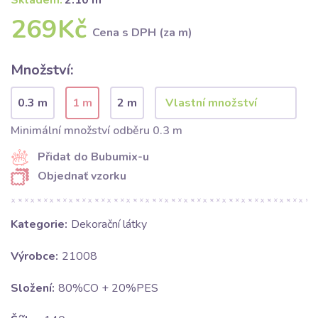
Skladem:
2.10 m
269Kč
Cena s DPH (za m)
Množství:
0.3 m
1 m
2 m
Minimální množství odběru 0.3 m
Přidat do Bubumix-u
Objednať vzorku
Kategorie:
Dekorační látky
Výrobce:
21008
Složení:
80%CO + 20%PES