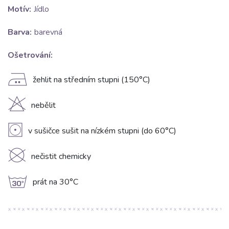
Motív:
Jídlo
Barva:
barevná
Ošetrování:
E
žehlit na středním stupni (150°C)
H
nebělit
V
v sušičce sušit na nízkém stupni (do 60°C)
K
nečistit chemicky
g
prát na 30°C