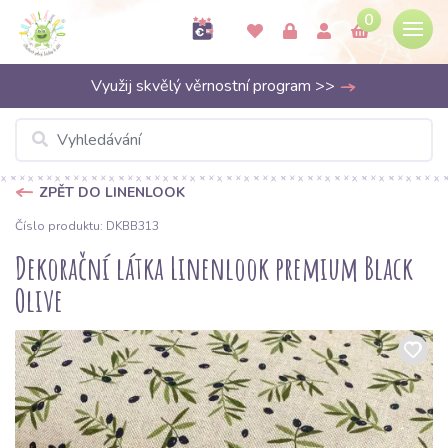
0
Využij skvělý věrnostní program >>
ZPĚT DO LINENLOOK
Číslo produktu: DKBB313
Dekorační látka Linenlook premium Black
Olive