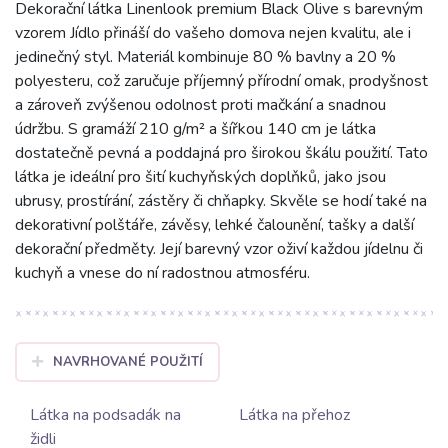
Dekorační látka Linenlook premium Black Olive s barevným
vzorem Jídlo přináší do vašeho domova nejen kvalitu, ale i
jedinečný styl. Materiál kombinuje 80 % bavlny a 20 %
polyesteru, což zaručuje příjemný přírodní omak, prodyšnost
a zároveň zvýšenou odolnost proti mačkání a snadnou
údržbu. S gramáží 210 g/m² a šířkou 140 cm je látka
dostatečně pevná a poddajná pro širokou škálu použití. Tato
látka je ideální pro šití kuchyňských doplňků, jako jsou
ubrusy, prostírání, zástěry či chňapky. Skvěle se hodí také na
dekorativní polštáře, závěsy, lehké čalounění, tašky a další
dekorační předměty. Její barevný vzor oživí každou jídelnu či
kuchyň a vnese do ní radostnou atmosféru.
NAVRHOVANÉ POUŽITÍ
Látka na podsadák na
Látka na přehoz
židli