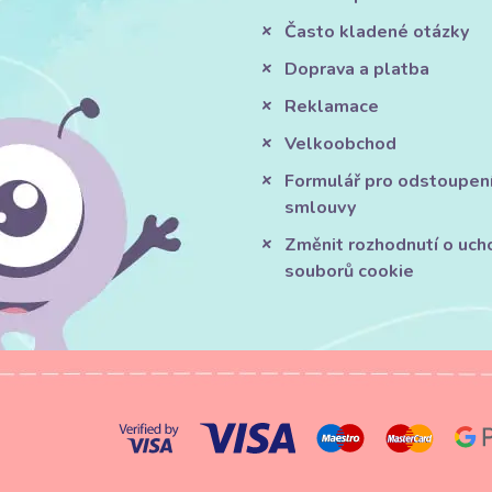
Často kladené otázky
Doprava a platba
Reklamace
Velkoobchod
Formulář pro odstoupen
smlouvy
Změnit rozhodnutí o uch
souborů cookie