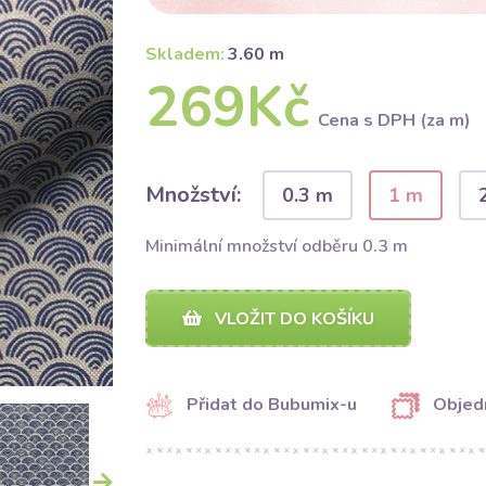
Skladem:
3.60 m
269Kč
Cena s DPH (za m)
Množství:
0.3 m
1 m
Minimální množství odběru 0.3 m
VLOŽIT DO KOŠÍKU
Přidat do Bubumix-u
Objed