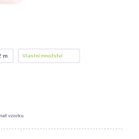
2 m
nať vzorku