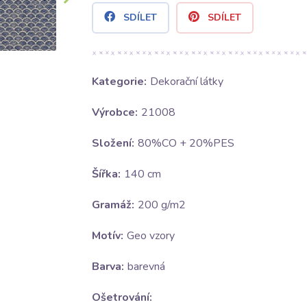
SDÍLET
SDÍLET
Kategorie:
Dekorační látky
Výrobce:
21008
Složení:
80%CO + 20%PES
Šířka:
140 cm
Gramáž:
200 g/m2
Motív:
Geo vzory
Barva:
barevná
Ošetrování: