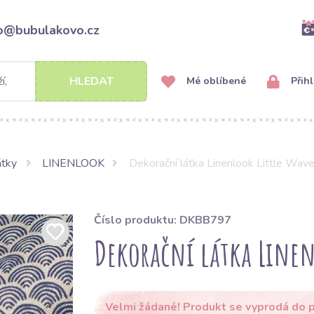
fo@bubulakovo.cz
HLEDAT
Mé oblíbené
Přihl
átky
LINENLOOK
Dekorační látka Linenlook Little Wave
Číslo produktu: DKBB797
Dekorační látka Linen
Velmi žádané! Produkt se vyprodá do p