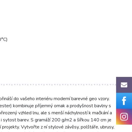
0°C)
přináší do vašeho interiéru moderní barevné geo vzory.
yester) kombinuje příjemný omak a prodyšnost bavlny s
řirozený vzhled lnu, ale s menší náchylností k mačkání a
ar i sytost barev. S gramáží 200 g/m2 a šířkou 140 cm je
 projekty. Vytvořte z ní stylové závěsy, polštáře, ubrusy,