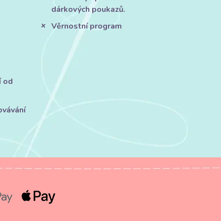
dárkových poukazů.
Věrnostní program
í od
ovávání