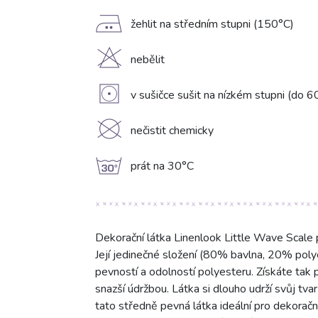
E
žehlit na středním stupni (150°C)
H
nebělit
V
v sušičce sušit na nízkém stupni (do 6
K
nečistit chemicky
g
prát na 30°C
Dekorační látka Linenlook Little Wave Scale 
Její jedinečné složení (80% bavlna, 20% pol
pevností a odolností polyesteru. Získáte tak p
snazší údržbou. Látka si dlouho udrží svůj tv
tato středně pevná látka ideální pro dekorační