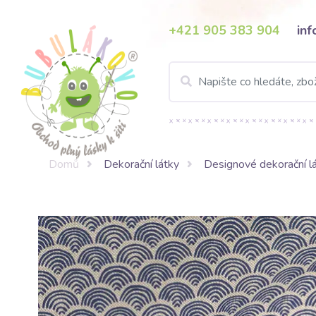
+421 905 383 904
in
Domů
Dekorační látky
Designové dekorační l