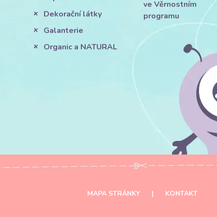
ve Věrnostním
Dekorační látky
programu
Galanterie
Organic a NATURAL
MAPA STRÁNKY
|
KONTAKT