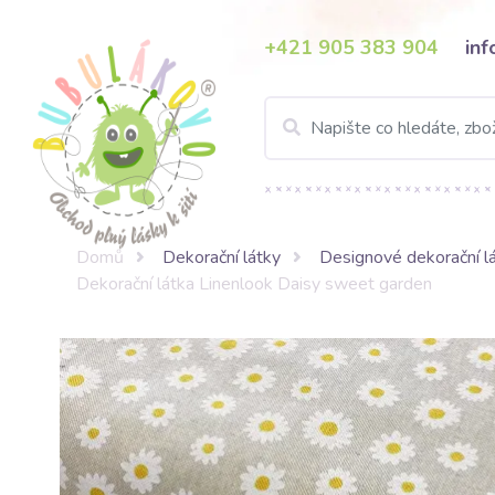
+421 905 383 904
in
Domů
Dekorační látky
Designové dekorační l
Dekorační látka Linenlook Daisy sweet garden