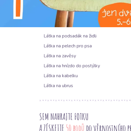
NAVRHOVANÉ POUŽITÍ
Látka na podsadák na židli
Látka na pelech pro psa
Látka na zavěsy
Látka na hnízdo do postýlky
Látka na kabelku
Látka na ubrus
SEM NAHRAJTE FOTKU
A ZÍSKEJTE
50 bodů
do věrnostního 