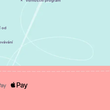
Věrnostní program
í od
ovávání