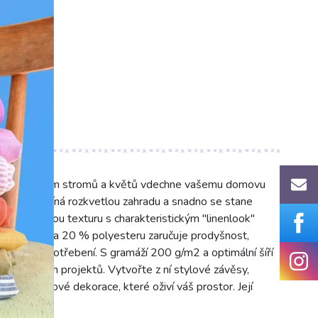
0°C)
den se vzorem stromů a květů vdechne vašemu domovu
sign připomíná rozkvetlou zahradu a snadno se stane
má příjemnou texturu s charakteristickým "linenlook"
 80 % bavlny a 20 % polyesteru zaručuje prodyšnost,
kání a opotřebení. S gramáží 200 g/m2 a optimální šíří
 dekoračních projektů. Vytvořte z ní stylové závěsy,
ebo jiné bytové dekorace, které oživí váš prostor. Její
ržbu.