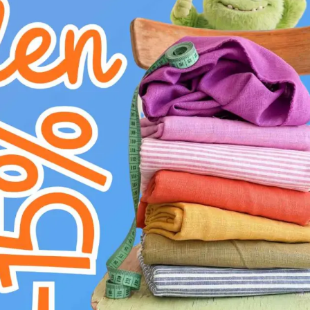
H
nebělit
V
v sušičce sušit na nízkém stupni (do 6
K
nečistit chemicky
g
prát na 30°C
Dekorační látka Linenlook Daisy sweet gar
svěží a přírodní atmosféru. Tento barevný de
krásnou dominantou každého interiéru. Látka 
efektem, který imituje vzhled lnu. Složení z
měkkost a zároveň vysokou odolnost proti mač
140 cm je tato látka ideální pro širokou škálu
útulné polštáře, originální ubrusy, prostírání n
kvalita slibuje dlouhou životnost a snadnou úd