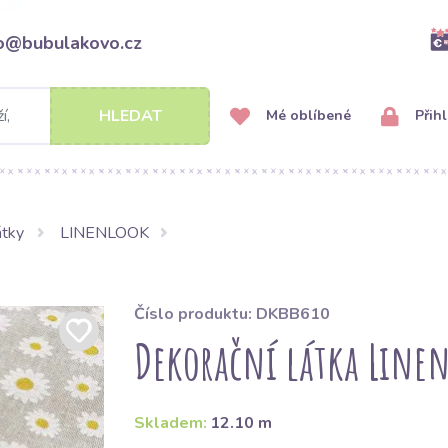
fo@bubulakovo.cz
HLEDAT
Mé oblíbené
Přihl
átky
LINENLOOK
Číslo produktu: DKBB610
Dekorační látka Linen
Skladem:
12.10 m