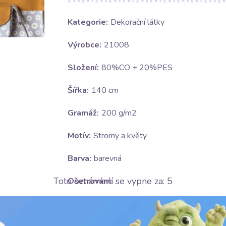
Kategorie:
Dekorační látky
Výrobce:
21008
Složení:
80%CO + 20%PES
Šířka:
140 cm
Gramáž:
200 g/m2
Motív:
Stromy a květy
Barva:
barevná
Toto oznámení se vypne za:
5
Ošetrování:
E
žehlit na středním stupni (150°C)