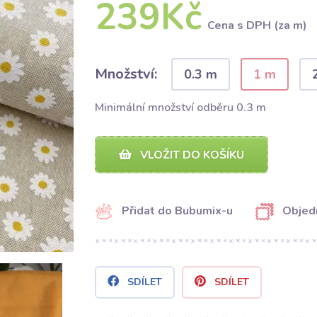
239Kč
Cena s DPH (za m)
Množství:
0.3 m
1 m
Minimální množství odběru 0.3 m
VLOŽIT DO KOŠÍKU
Přidat do Bubumix-u
Objed
SDÍLET
SDÍLET