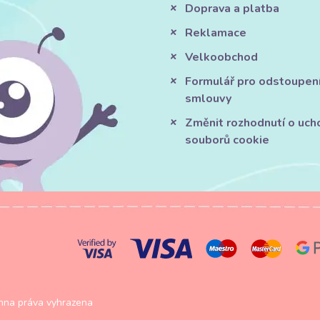
Doprava a platba
Reklamace
Velkoobchod
Formulář pro odstoupen
smlouvy
Změnit rozhodnutí o uch
souborů cookie
na práva vyhrazena