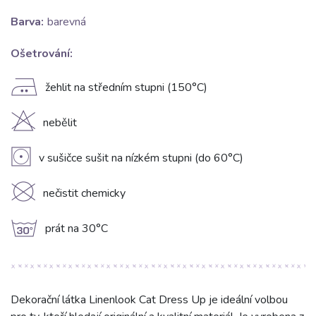
Barva:
barevná
Ošetrování:
E
žehlit na středním stupni (150°C)
H
nebělit
V
v sušičce sušit na nízkém stupni (do 60°C)
K
nečistit chemicky
g
prát na 30°C
Dekorační látka Linenlook Cat Dress Up je ideální volbou