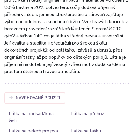
pro ty, kteří hledají originální a kvalitní materiál. Je vyrobena z
80% bavlny a 20% polyesteru, což jí dodává příjemný
přírodní vzhled s jemnou strukturou lnu a zároveň zajišťuje
výbornou odolnost a snadnou údržbu. Vzor hravých kočiček v
barevném provedení rozzáří každý interiér. S gramáží 210
g/m2 a šířkou 140 cm je látka středně pevná a univerzální.
Její kvalita a stabilita ji předurčují pro širokou škálu
dekoračních projektů: od polštářků, závěsů a ubrusů, přes
originální tašky, až po doplňky do dětských pokojů. Látka je
příjemná na dotek a její veselý zvířecí motiv dodá každému
prostoru útulnou a hravou atmosféru.
NAVRHOVANÉ POUŽITÍ
Látka na podsadák na
Látka na přehoz
židli
Látka na pelech pro psa
Látka na tašku