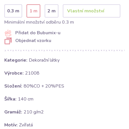
0.3 m
1 m
2 m
Minimální množství odběru 0.3 m
Přidat do Bubumix-u
Objednať vzorku
Kategorie:
Dekorační látky
Výrobce:
21008
Složení:
80%CO + 20%PES
Šířka:
140 cm
Gramáž:
210 g/m2
Motív:
Zvířatá