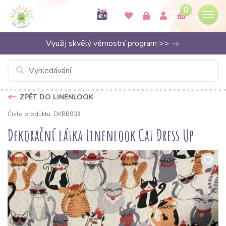
0
Využij skvělý věrnostní program >>
ZPĚT DO LINENLOOK
Číslo produktu: DKBB903
Dekorační látka Linenlook Cat Dress Up