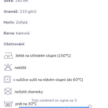
Šířka:
140 cm
Gramáž:
210 g/m2
Motív:
Zvířatá
Barva:
barevná
Ošetrování:
E
žehlit na středním stupni (150°C)
H
nebělit
V
v sušičce sušit na nízkém stupni (do 60°C)
K
nečistit chemicky
Toto oznámení se vypne za:
5
g
prát na 30°C