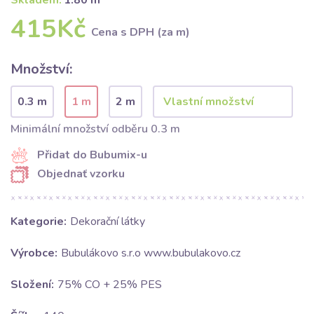
Skladem:
1.80 m
415Kč
Cena s DPH (za m)
Množství:
0.3 m
1 m
2 m
Minimální množství odběru 0.3 m
Přidat do Bubumix-u
Objednať vzorku
Kategorie:
Dekorační látky
Výrobce:
Bubulákovo s.r.o www.bubulakovo.cz
Složení:
75% CO + 25% PES