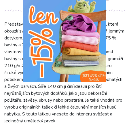
Představujeme dekorační látku Linenlook Butterfly, která
okouzlí svým vzhledem připomínajícím len a zároveň jemným
dotykem. Tato látka je vyrobena z optimální směsi 75 %
bavlny a 25 % polyesteru, což jí propůjčuje ideální
vlastnosti: kombinuje přirozenou prodyšnost a jemnost
bavlny s odolností a snadnou údržbou polyesteru. S gramáží
210 g/m2 je dostatečně pevná a přitom poddajná pro
široké využití. Oživte svůj domov nádherným digitálním
potiskem, který zachycuje snové motýly a květy v bohatých
a živých barvách. Šíře 140 cm ji činí ideální pro šití
nejrůznějších bytových doplňků, jako jsou dekorační
polštáře, závěsy, ubrusy nebo prostírání. Je také vhodná pro
výrobu originálních tašek či lehké čalounění menších kusů
nábytku. S touto látkou vnesete do interiéru svěžest a
jedinečný umělecký prvek.